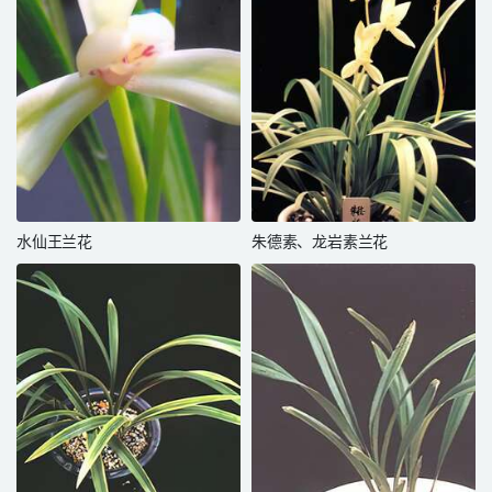
水仙王兰花
朱德素、龙岩素兰花