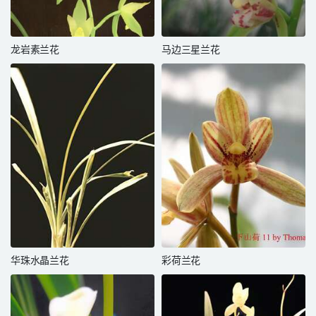
龙岩素兰花
马边三星兰花
华珠水晶兰花
彩荷兰花