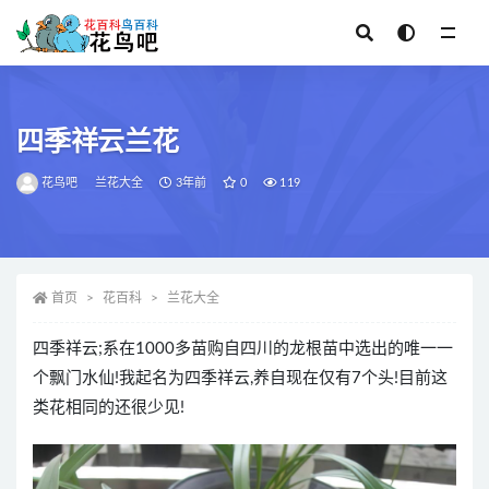
全部
四季祥云兰花
花鸟吧
兰花大全
3年前
0
119
首页
花百科
兰花大全
四季祥云;系在1000多苗购自四川的龙根苗中选出的唯一一
个飘门水仙!我起名为四季祥云,养自现在仅有7个头!目前这
类花相同的还很少见!