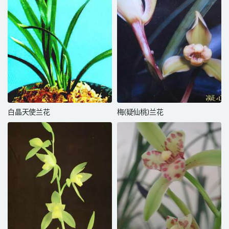
白晶天使兰花
梅(疑仙桃)兰花