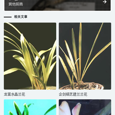
巽他鹃鵙
相关文章
龙富水晶兰花
企剑缟艺建兰兰花