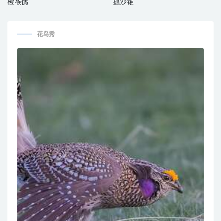
橙喉鸻
孤沙锥
花鸟秀