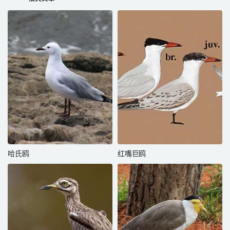
哈氏鸥
红嘴巨鸥