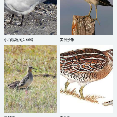
小白嘴端凤头燕鸥
美洲沙锥