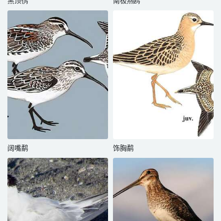
黑顶鸻
南极燕鸥
阔嘴鹬
饰胸鹬