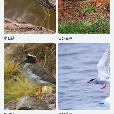
小石鸻
白颈麦鸡