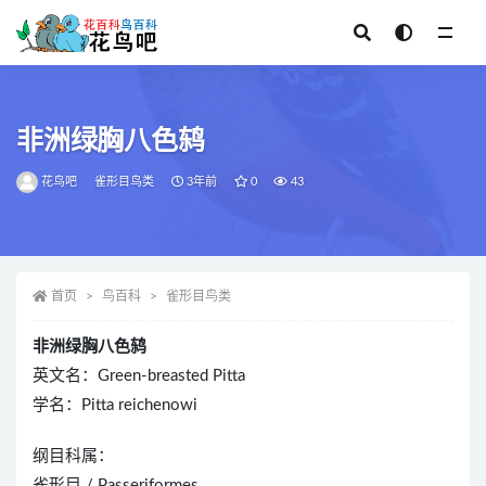
全部
非洲绿胸八色鸫
花鸟吧
雀形目鸟类
3年前
0
43
首页
鸟百科
雀形目鸟类
非洲绿胸八色鸫
英文名：Green-breasted Pitta
学名：Pitta reichenowi
纲目科属：
雀形目 / Passeriformes