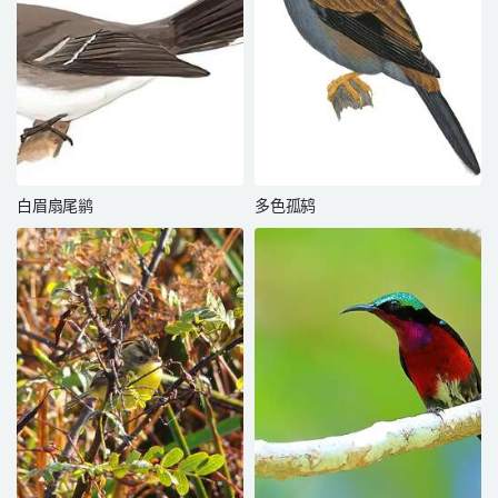
白眉扇尾鹟
多色孤鸫