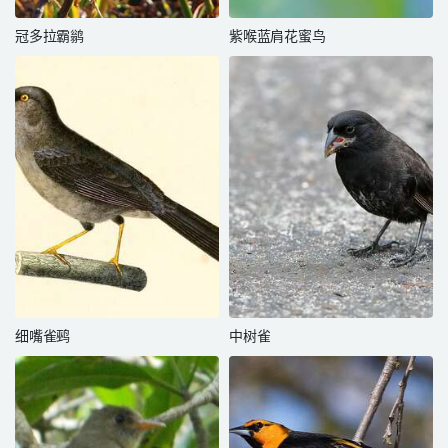
冠多拉霸鹟
紫喉蓝肩花蜜鸟
细嘴雀鹀
中树雀