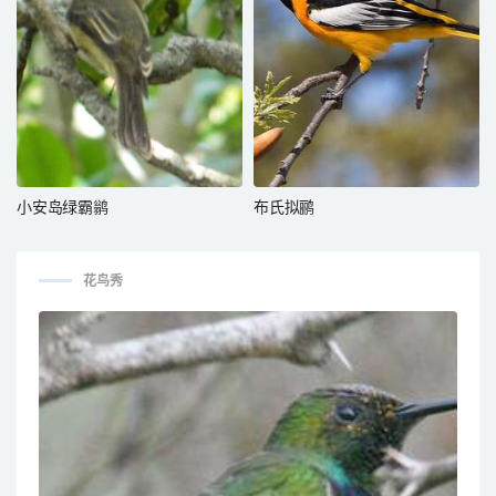
小安岛绿霸鹟
布氏拟鹂
花鸟秀