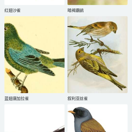
红翅沙雀
暗褐霸鹟
蓝翅唐加拉雀
叙利亚丝雀