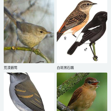
荒漠薮莺
白斑黑石䳭