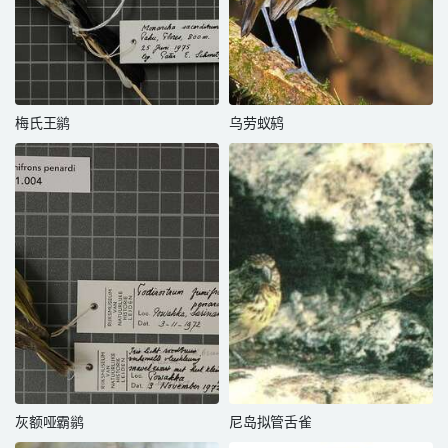
梅氏王鹟
乌劳蚁鸫
灰额哑霸鹟
尼岛拟管舌雀