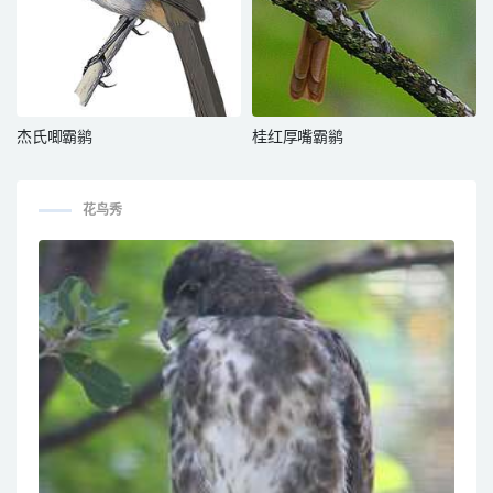
杰氏唧霸鹟
桂红厚嘴霸鹟
花鸟秀