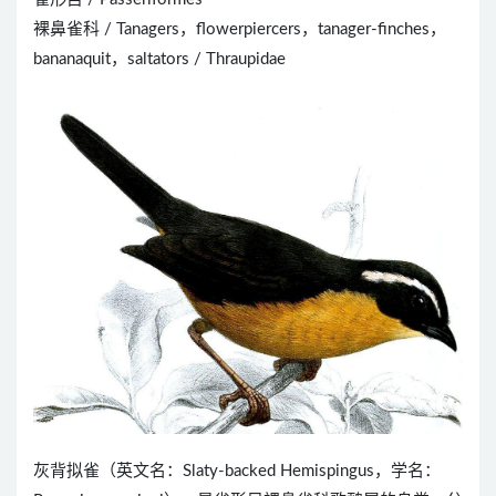
裸鼻雀科 / Tanagers，flowerpiercers，tanager-finches，
bananaquit，saltators / Thraupidae
灰背拟雀（英文名：Slaty-backed Hemispingus，学名：