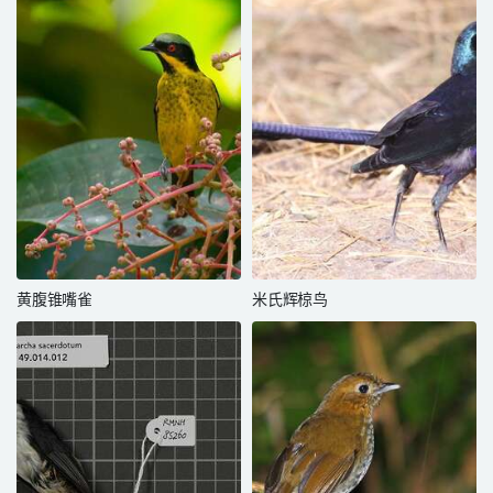
黄腹锥嘴雀
米氏辉椋鸟