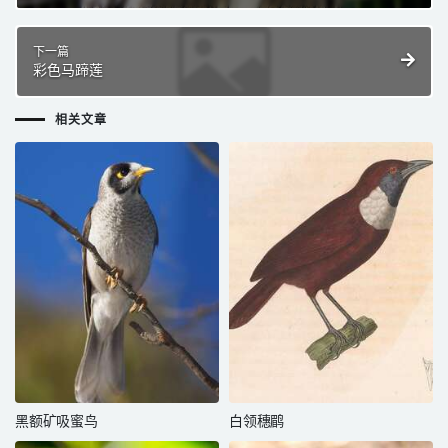
下一篇
彩色马蹄莲
相关文章
黑额矿吸蜜鸟
白领穗鹛