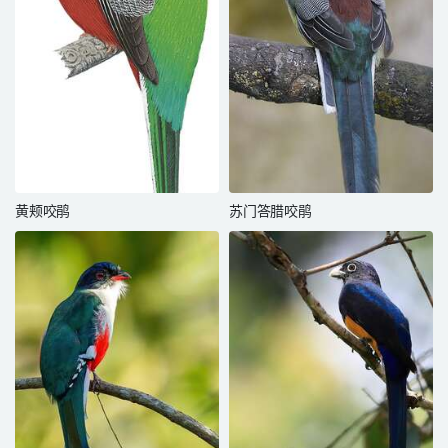
黄颊咬鹃
苏门答腊咬鹃