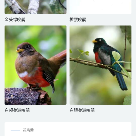
金头绿咬鹃
橙腰咬鹃
白领美洲咬鹃
白眼美洲咬鹃
花鸟秀