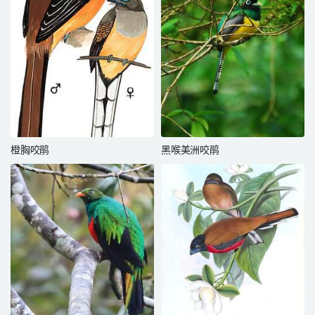
橙胸咬鹃
黑喉美洲咬鹃