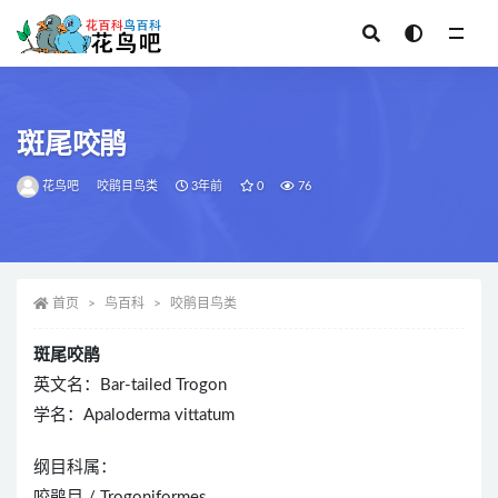
全部
斑尾咬鹃
花鸟吧
咬鹃目鸟类
3年前
0
76
首页
鸟百科
咬鹃目鸟类
斑尾咬鹃
英文名：Bar-tailed Trogon
学名：Apaloderma vittatum
纲目科属：
咬鹃目 / Trogoniformes