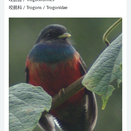
咬鹃科 / Trogons / Trogonidae