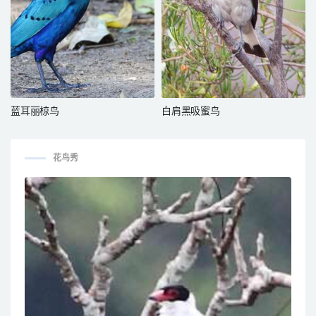
蓝耳丽椋鸟
白肩黑吸蜜鸟
花鸟秀