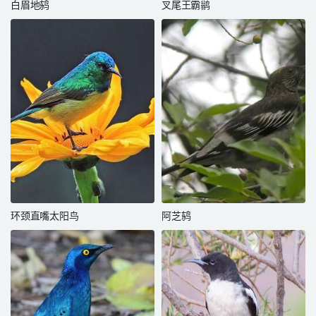
白眉地鸫
叉尾王霸鹟
环颈直嘴太阳鸟
阿芝鸫