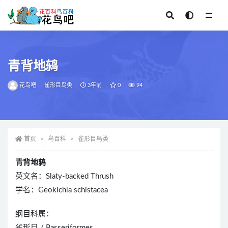
全部
青背地鸫
花鸟吧
雀形目鸟类
3年前
0
94
首页
鸟百科
雀形目鸟类
青背地鸫
英文名：Slaty-backed Thrush
学名：Geokichla schistacea
纲目科属：
雀形目 / Passeriformes