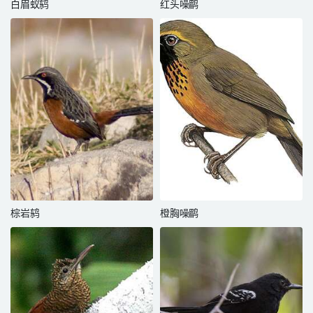
白眉蚁鸫
红头噪鹛
棕岩鸫
橙胸噪鹛