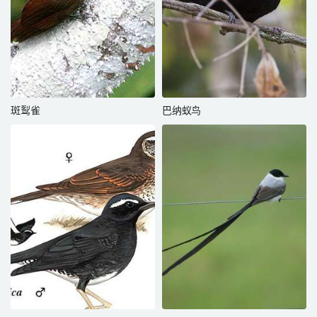
斑䴕雀
巴纳蚁鸟