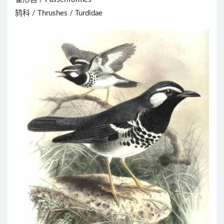
鸫科 / Thrushes / Turdidae