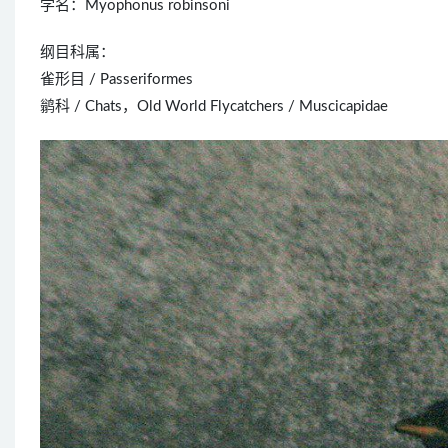
学名：Myophonus robinsoni
纲目科属：
雀形目 / Passeriformes
鹟科 / Chats，Old World Flycatchers / Muscicapidae