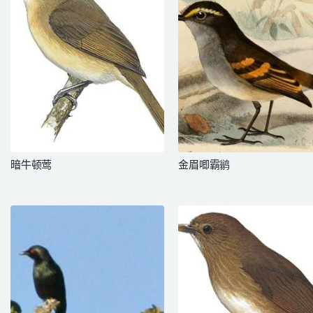
暗牛顿莺
金眉唧霸鹟