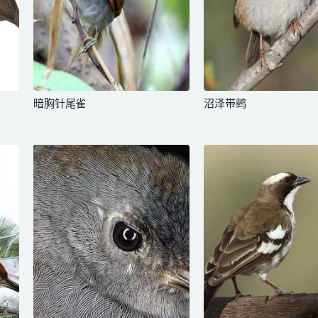
暗胸针尾雀
沼泽带鹀