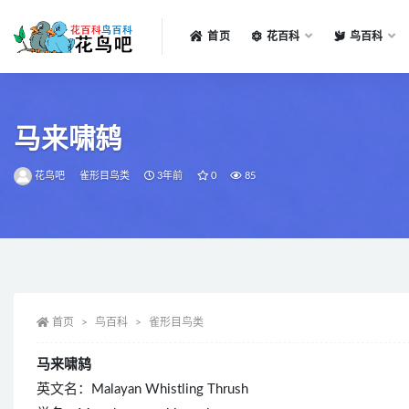
首页
花百科
鸟百科
全部
马来啸鸫
花鸟吧
雀形目鸟类
3年前
0
85
首页
鸟百科
雀形目鸟类
马来啸鸫
英文名：Malayan Whistling Thrush