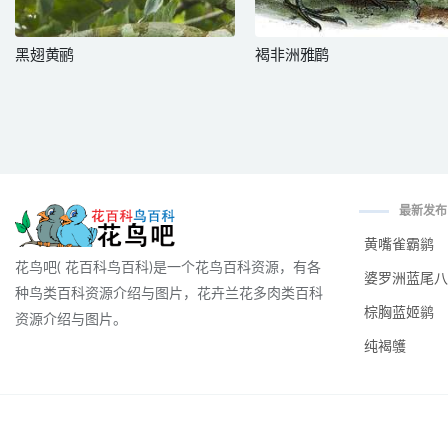
黑翅黄鹂
褐非洲雅鹛
最新发布
黄嘴雀霸鹟
花鸟吧( 花百科鸟百科)是一个花鸟百科资源，有各
婆罗洲蓝尾八
种鸟类百科资源介绍与图片，花卉兰花多肉类百科
棕胸蓝姬鹟
资源介绍与图片。
纯褐鹱