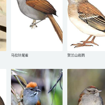
马拉针尾雀
贺兰山岩鹨