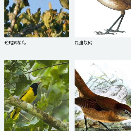
短尾辉椋鸟
昆迪蚁鸫