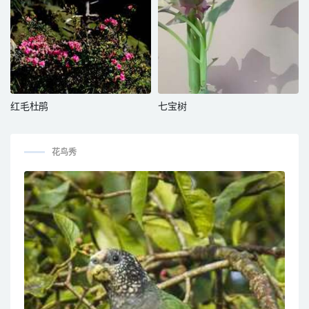
红毛杜鹃
七宝树
花鸟秀