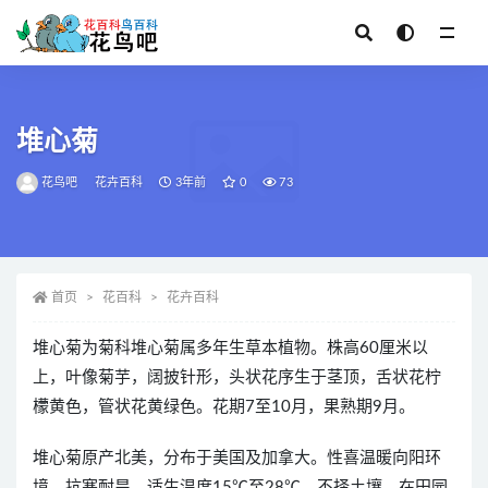
全部
堆心菊
花鸟吧
花卉百科
3年前
0
73
首页
花百科
花卉百科
堆心菊为菊科堆心菊属多年生草本植物。株高60厘米以
上，叶像菊芋，阔披针形，头状花序生于茎顶，舌状花柠
檬黄色，管状花黄绿色。花期7至10月，果熟期9月。
堆心菊原产北美，分布于美国及加拿大。性喜温暖向阳环
境，抗寒耐旱，适生温度15℃至28℃，不择土壤，在田园