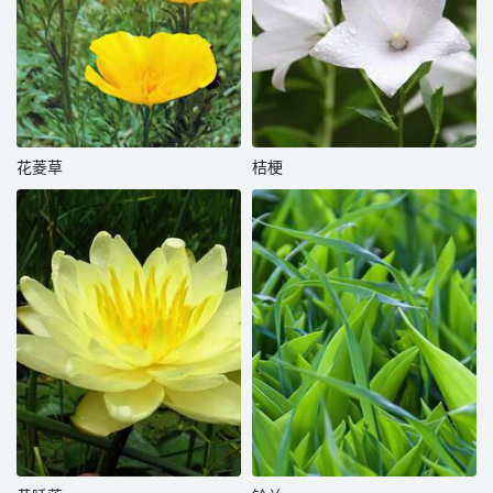
花菱草
桔梗