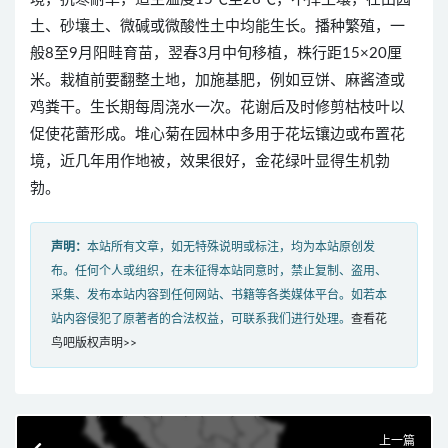
土、砂壤土、微碱或微酸性土中均能生长。播种繁殖，一
般8至9月阳畦育苗，翌春3月中旬移植，株行距15×20厘
米。栽植前要翻整土地，加施基肥，例如豆饼、麻酱渣或
鸡粪干。生长期每周浇水一次。花谢后及时修剪枯枝叶以
促使花蕾形成。堆心菊在园林中多用于花坛镶边或布置花
境，近几年用作地被，效果很好，金花绿叶显得生机勃
勃。
声明：
本站所有文章，如无特殊说明或标注，均为本站原创发
布。任何个人或组织，在未征得本站同意时，禁止复制、盗用、
采集、发布本站内容到任何网站、书籍等各类媒体平台。如若本
站内容侵犯了原著者的合法权益，可联系我们进行处理。
查看花
鸟吧版权声明>>
上一篇