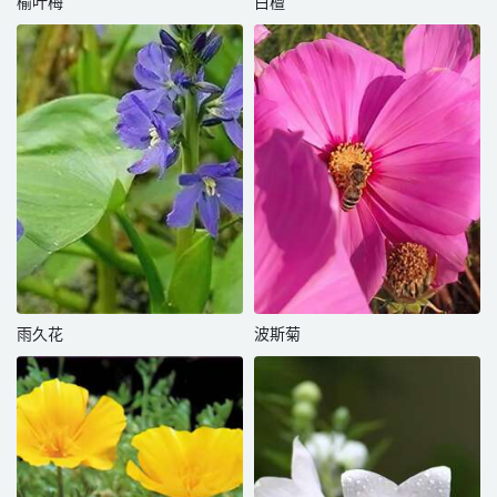
榆叶梅
白檀
雨久花
波斯菊