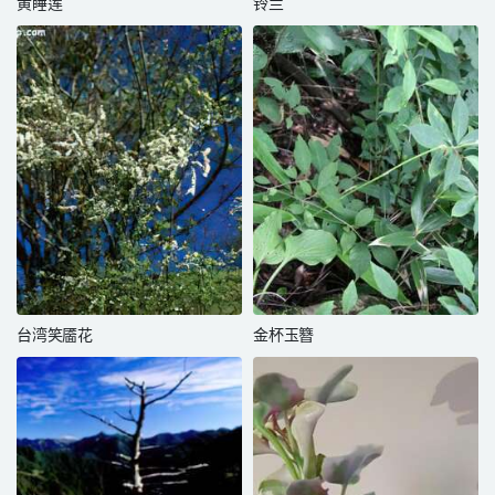
黄睡莲
铃兰
台湾笑靥花
金杯玉簪