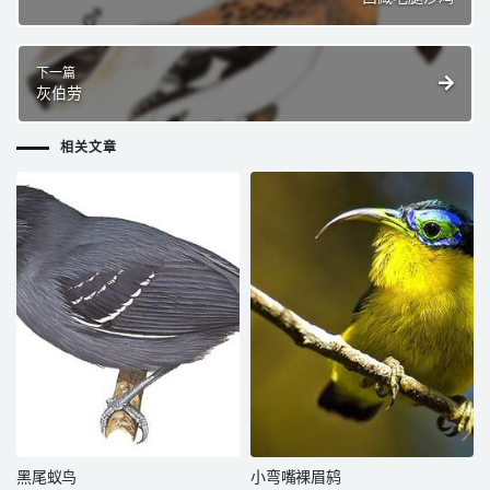
下一篇
灰伯劳
相关文章
黑尾蚁鸟
小弯嘴裸眉鸫