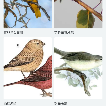
东非黑头黄鹂
花脸黄喉地莺
酒红朱雀
罗岛苇莺