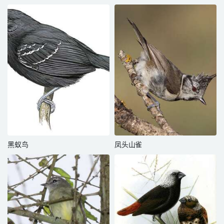
黑蚁鸟
凤头山雀