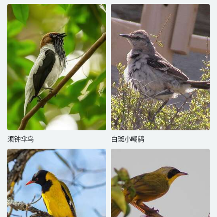
须钟伞鸟
白斑小嘲鸫