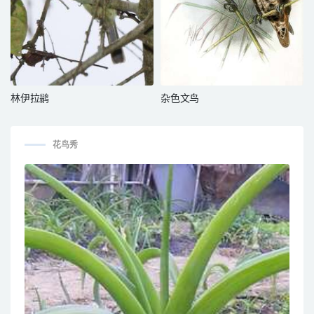
林伊拉鹟
杂色文鸟
花鸟秀