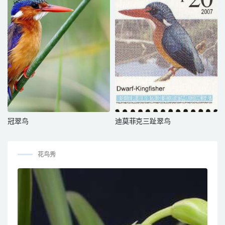
冠翠鸟
迪莫菲克三趾翠鸟
花鸟秀