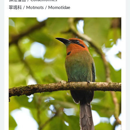
翠鴗科 / Motmots / Momotidae