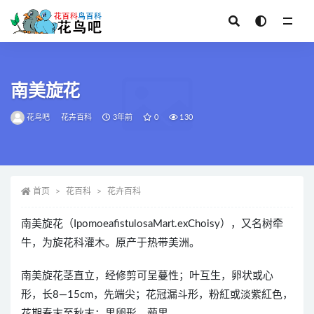
全部
南美旋花
花鸟吧
花卉百科
3年前
0
130
首页
花百科
花卉百科
南美旋花（IpomoeafistulosaMart.exChoisy），又名树牵
牛，为旋花科灌木。原产于热带美洲。
南美旋花茎直立，经修剪可呈蔓性；叶互生，卵状或心
形，长8—15cm，先端尖；花冠漏斗形，粉紅或淡紫紅色，
花期春末至秋末；果卵形，蒴果。