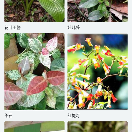
花叶玉簪
娃儿藤
络石
红提灯