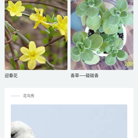
迎春花
香草——碰碰香
花鸟秀