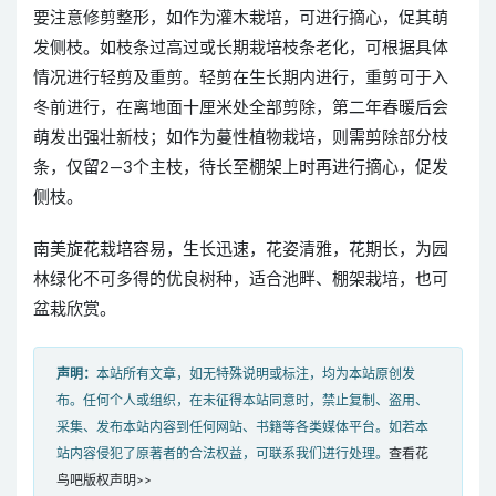
要注意修剪整形，如作为灌木栽培，可进行摘心，促其萌
发侧枝。如枝条过高过或长期栽培枝条老化，可根据具体
情况进行轻剪及重剪。轻剪在生长期内进行，重剪可于入
冬前进行，在离地面十厘米处全部剪除，第二年春暖后会
萌发出强壮新枝；如作为蔓性植物栽培，则需剪除部分枝
条，仅留2—3个主枝，待长至棚架上时再进行摘心，促发
侧枝。
南美旋花栽培容易，生长迅速，花姿清雅，花期长，为园
林绿化不可多得的优良树种，适合池畔、棚架栽培，也可
盆栽欣赏。
声明：
本站所有文章，如无特殊说明或标注，均为本站原创发
布。任何个人或组织，在未征得本站同意时，禁止复制、盗用、
采集、发布本站内容到任何网站、书籍等各类媒体平台。如若本
站内容侵犯了原著者的合法权益，可联系我们进行处理。
查看花
鸟吧版权声明>>