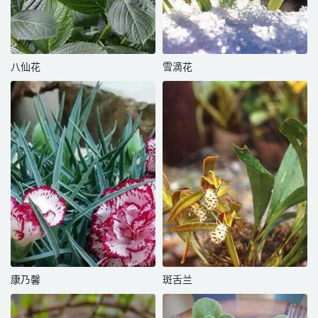
八仙花
雪滴花
康乃馨
斑舌兰