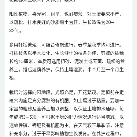
阳性植物，喜光照，耐旱，也耐瘠薄。对土壤要求不严，
以疏松、排水良好的砂质壤土为佳，生长适温为20—
32℃。
多用扦插繁殖，可结合修剪进行，春季至秋季均可进行。
扦插枝条以半木质化、生长健壮的枝条为佳，剪取的插穗
长约15厘米，基质可选用粗砂、泥炭土或无菌、疏松的营
养土。插后遮荫养护，保持土壤湿润，半个月至一个月生
根。
栽培时选择向阳地段，光照充足，开花繁茂。定植前在定
植穴内施足充分腐熟的有机肥，如土壤过于粘重，要加一
定量的粗砂及营养土加以调整，以保证土壤排水通畅。每
年施肥3—5次，可根据土壤的肥力情况进行适当增减，以
速效性磷、钾肥及有机肥为主。在天气较干旱季节，注意
补充水分，过于干旱影响植物生长发育。在养护过程中，