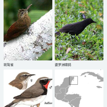
斑䴕雀
婆罗洲啸鸫