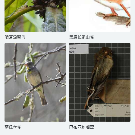
暗耳汲蜜鸟
黑眉长尾山雀
萨氏丝雀
巴布亚刺嘴莺