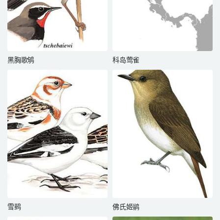
黑胸歌鸲
科岛莺雀
雪鹀
佛氏姬鹟