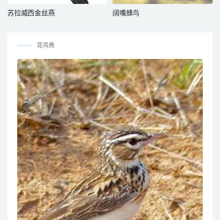
苏拉威西金丝燕
阔嘴蜂鸟
花鸟秀