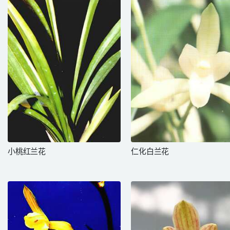
小桃红兰花
仁化白兰花