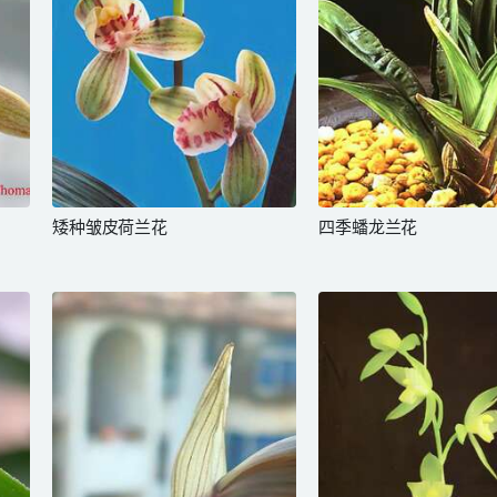
矮种皱皮荷兰花
四季蟠龙兰花