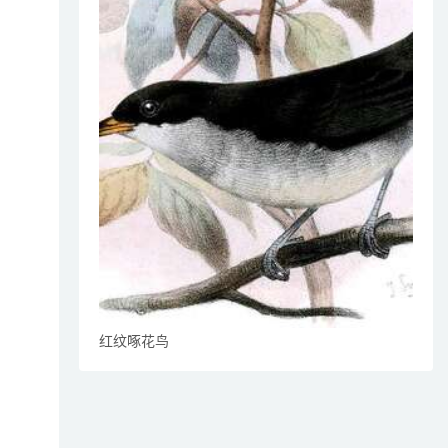
红纹啄花鸟