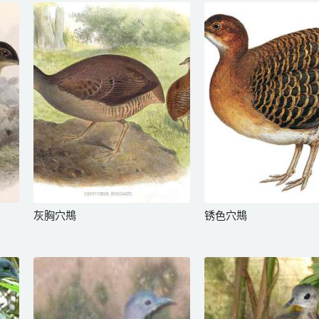
灰胸穴䳍
锈色穴䳍