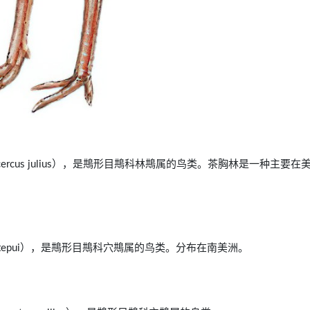
othocercus julius），是䳍形目䳍科林䳍属的鸟类。茶胸林是一种主要在
s ptaritepui），是䳍形目䳍科穴䳍属的鸟类。分布在南美洲。