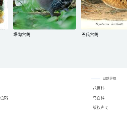
塔陶穴䳍
巴氏穴䳍
网站导航
花百科
色鸫
鸟百科
版权声明