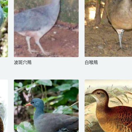
波斑穴䳍
白喉䳍