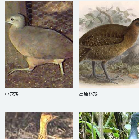
小穴䳍
高原林䳍