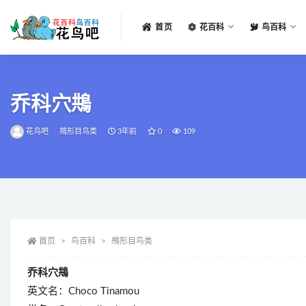
首页
花百科
鸟百科
全部
乔科穴䳍
花鸟吧
䳍形目鸟类
3年前
0
109
首页
鸟百科
䳍形目鸟类
乔科穴䳍
英文名：Choco Tinamou