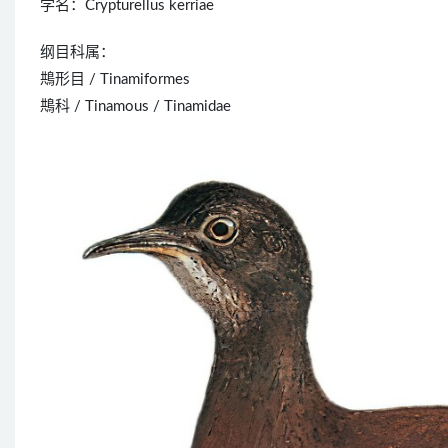
学名：Crypturellus kerriae
纲目科属：
䳍形目 / Tinamiformes
䳍科 / Tinamous / Tinamidae