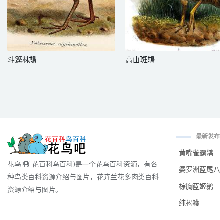
斗篷林䳍
高山斑䳍
最新发布
黄嘴雀霸鹟
花鸟吧( 花百科鸟百科)是一个花鸟百科资源，有各
婆罗洲蓝尾八
种鸟类百科资源介绍与图片，花卉兰花多肉类百科
棕胸蓝姬鹟
资源介绍与图片。
纯褐鹱