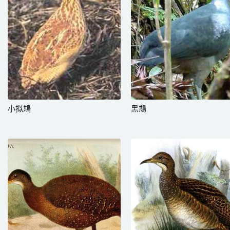
小拟䳍
黑䳍