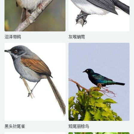
沼泽带鹀
灰喉蚋莺
黑头针尾雀
短尾丽椋鸟