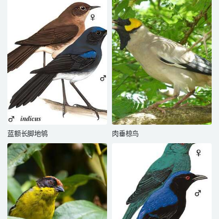
蓝额长脚地鸲
肉垂椋鸟