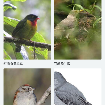
红胸食果伞鸟
厄瓜多尔鸫