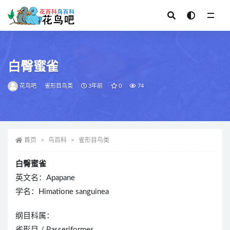
全部
白臀蜜雀
花鸟吧
雀形目鸟类
3年前
0
74
首页
鸟百科
雀形目鸟类
白臀蜜雀
英文名：Apapane
学名：Himatione sanguinea
纲目科属：
雀形目 / Passeriformes