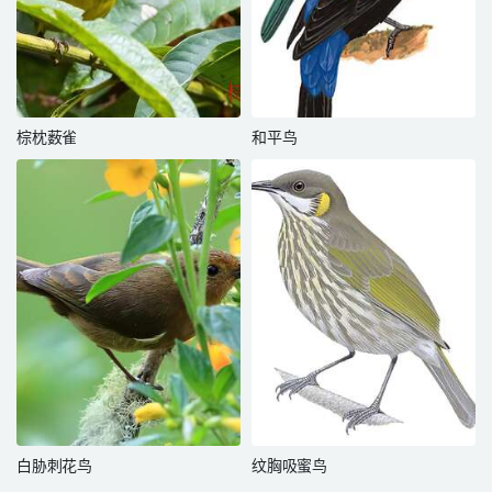
棕枕薮雀
和平鸟
白胁刺花鸟
纹胸吸蜜鸟