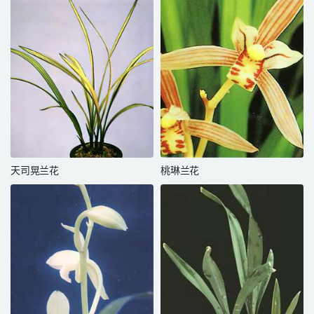
天司晃兰花
桃琳兰花