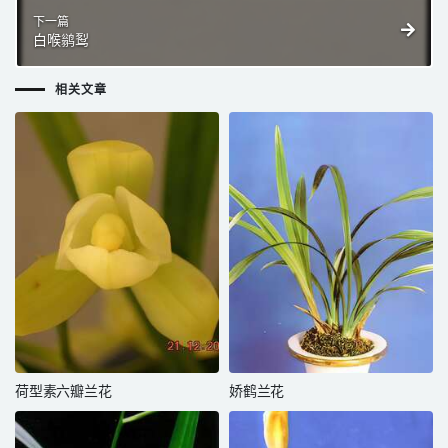
下一篇
白喉鹟䴕
相关文章
荷型素六瓣兰花
娇鹤兰花