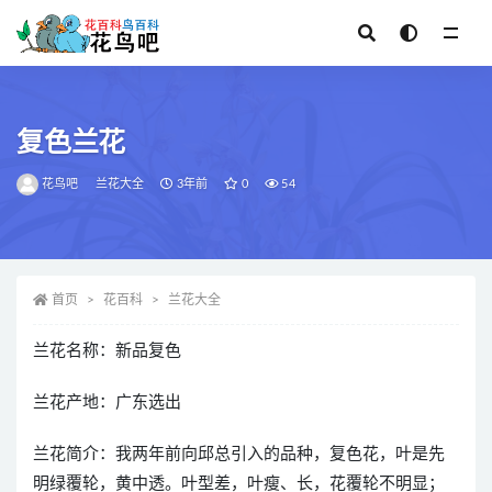
全部
复色兰花
花鸟吧
兰花大全
3年前
0
54
首页
花百科
兰花大全
兰花名称：新品复色
兰花产地：广东选出
兰花简介：我两年前向邱总引入的品种，复色花，叶是先
明绿覆轮，黄中透。叶型差，叶瘦、长，花覆轮不明显；