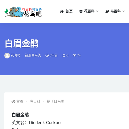
首页
花百科
鸟百科
全部
白眉金鹃
花鸟吧
鹃形目鸟类
3年前
0
74
首页
鸟百科
鹃形目鸟类
白眉金鹃
英文名：Diederik Cuckoo