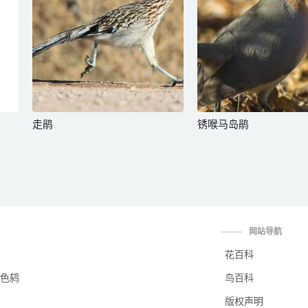
走鹃
锈喉马岛鹃
网站导航
花百科
色鸫
鸟百科
版权声明