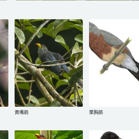
黄嘴鹃
栗胸鹃