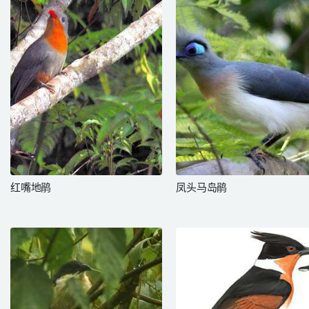
红嘴地鹃
凤头马岛鹃