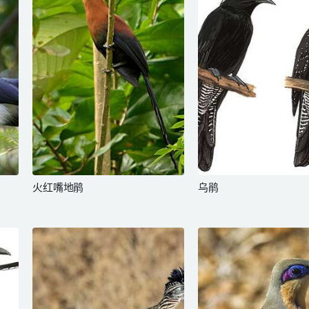
火红嘴地鹃
乌鹃