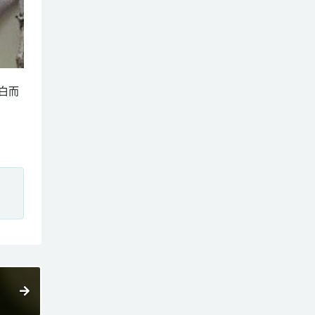
体白而
、