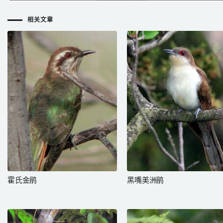
相关文章
霍氏金鹃
黑嘴美洲鹃