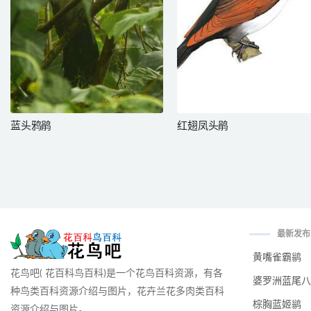
蓝头鸦鹃
红翅凤头鹃
最新发布
黄嘴雀霸鹟
花鸟吧( 花百科鸟百科)是一个花鸟百科资源，有各
婆罗洲蓝尾八
种鸟类百科资源介绍与图片，花卉兰花多肉类百科
棕胸蓝姬鹟
资源介绍与图片。