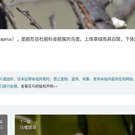
occyx caprius），是鹃形目杜鹃科金鹃属的鸟类。上体翠绿而具白斑，下
人或组织，在未征得本站同意时，禁止复制、盗用、采集、发布本站内容到任何网站
们进行处理。
查看花鸟吧版权声明>>
篇
下一篇
科
乌嘴鹦哥