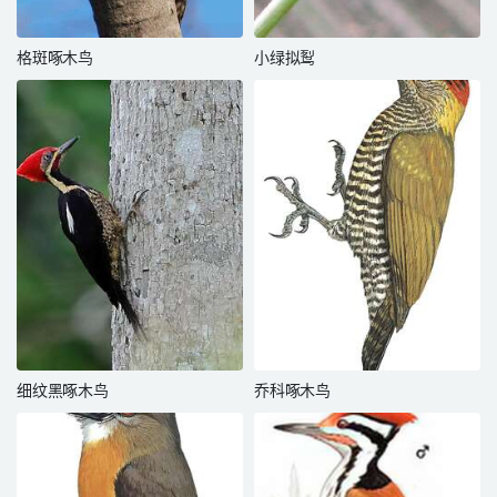
格斑啄木鸟
小绿拟䴕
细纹黑啄木鸟
乔科啄木鸟