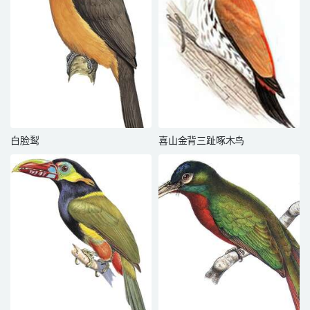
白脸䴕
喜山金背三趾啄木鸟