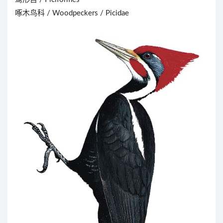
啄木鸟科 / Woodpeckers / Picidae