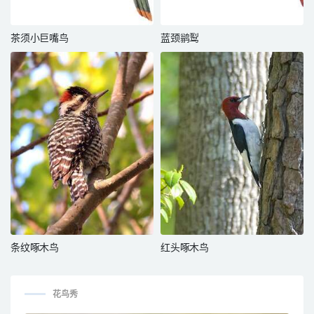
茶须小巨嘴鸟
蓝颈鹟䴕
条纹啄木鸟
红头啄木鸟
花鸟秀