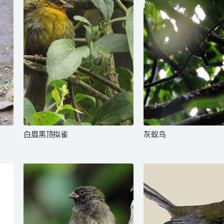
白眉黑顶拟雀
灰蚁鸟