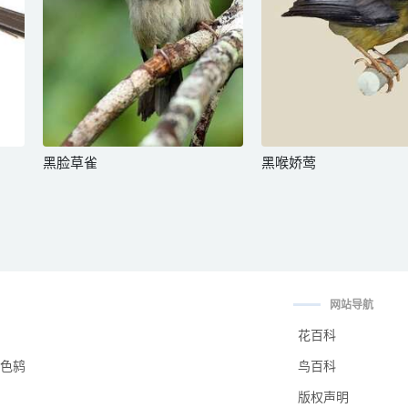
黑脸草雀
黑喉娇莺
网站导航
花百科
色鸫
鸟百科
版权声明