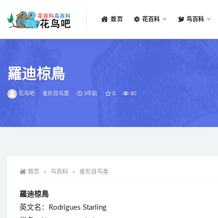
首页
花百科
鸟百科
全部
羅迪椋鳥
花鸟吧
雀形目鸟类
3年前
0
80
首页
鸟百科
雀形目鸟类
羅迪椋鳥
英文名：Rodrigues Starling