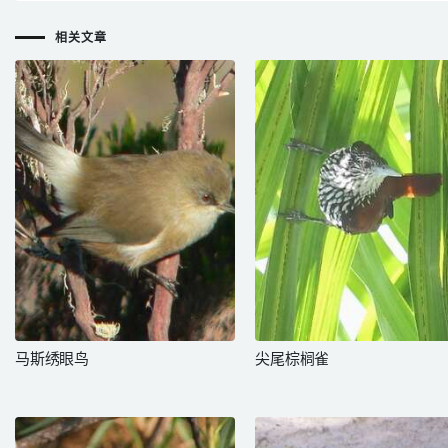
相关文章
马斯绣眼鸟
尖尾棕榈雀