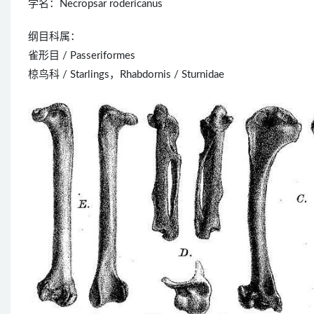
学名：Necropsar rodericanus
纲目科属：
雀形目 / Passeriformes
椋鸟科 / Starlings，Rhabdornis / Sturnidae