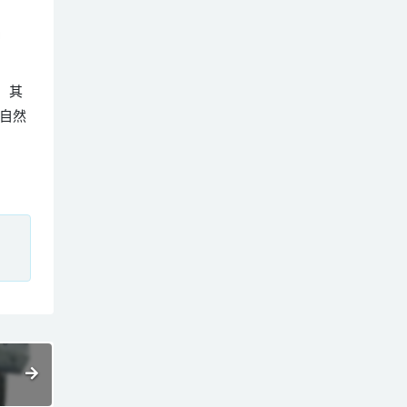
鸟，其
自然
、