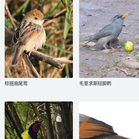
棕翅扇尾莺
毛里求斯短脚鹎