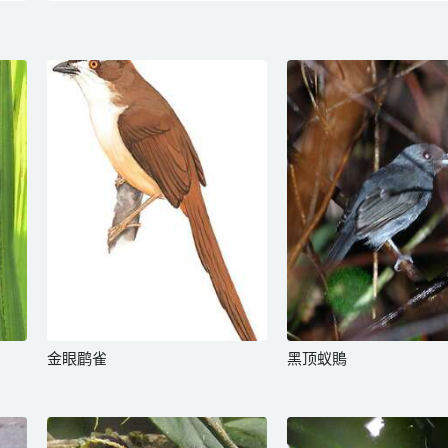
金眼鹛雀
黑顶蚁鵙