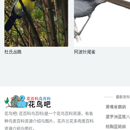
杜氏丛鵙
阿波针尾雀
最新发布
黄嘴雀霸鹟
花鸟吧( 花百科鸟百科)是一个花鸟百科资源，有各
婆罗洲蓝尾八
种鸟类百科资源介绍与图片，花卉兰花多肉类百科
棕胸蓝姬鹟
资源介绍与图片。