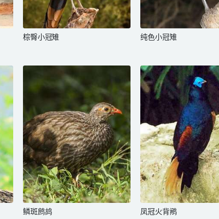
棕臀小冠雉
纯色小冠雉
鳞斑鹧鸪
凤冠火背鹇