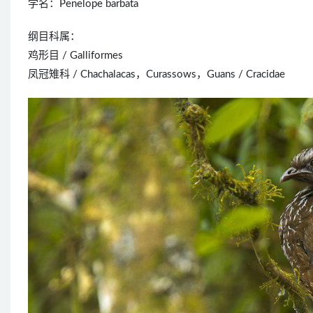
学名：Penelope barbata
纲目科属：
鸡形目 / Galliformes
凤冠雉科 / Chachalacas，Curassows，Guans / Cracidae