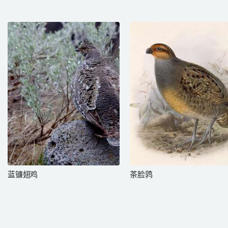
蓝镰翅鸡
茶脸鹑