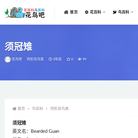
首页
花百科
鸟百科
全部
须冠雉
花鸟吧
鸡形目鸟类
3年前
0
99
首页
鸟百科
鸡形目鸟类
须冠雉
英文名：Bearded Guan