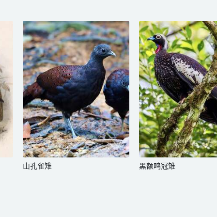
山孔雀雉
黑额鸣冠雉