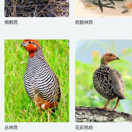
褐鹌鹑
棕额林鹑
丛林鹑
花彩鹧鸪