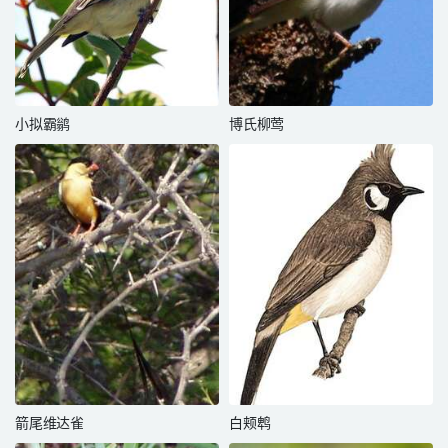
小拟霸鹟
博氏柳莺
箭尾维达雀
白颊鹎