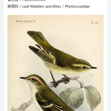
柳莺科 / Leaf Warblers and Allies / Phylloscopidae