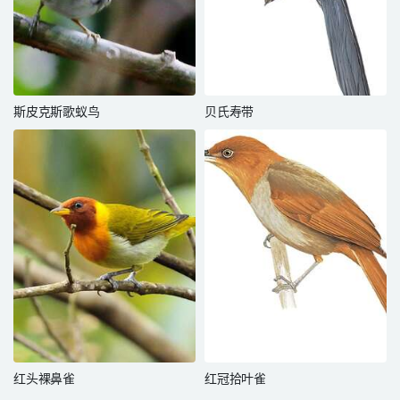
斯皮克斯歌蚁鸟
贝氏寿带
红头裸鼻雀
红冠拾叶雀