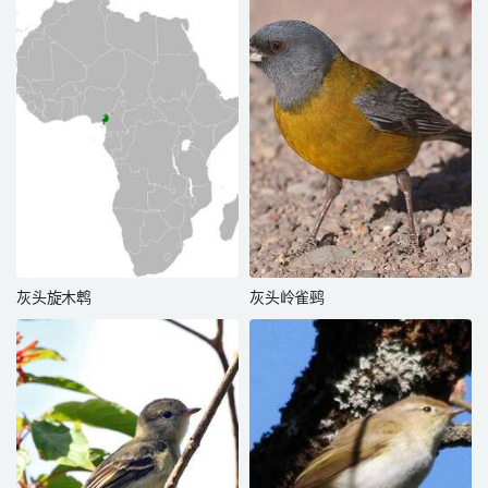
灰头旋木鹎
灰头岭雀鹀