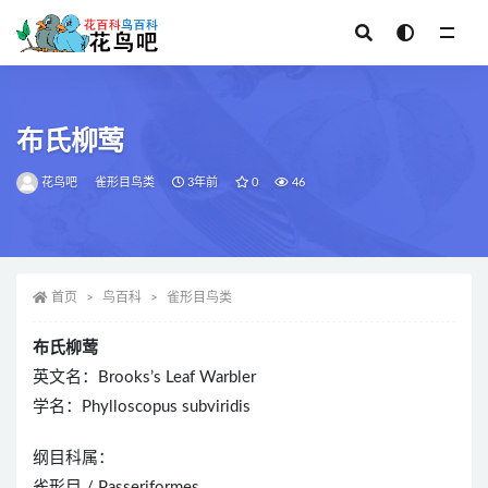
全部
布氏柳莺
花鸟吧
雀形目鸟类
3年前
0
46
首页
鸟百科
雀形目鸟类
布氏柳莺
英文名：Brooks’s Leaf Warbler
学名：Phylloscopus subviridis
纲目科属：
雀形目 / Passeriformes