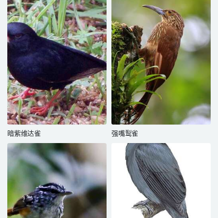
暗紫维达雀
强嘴䴕雀