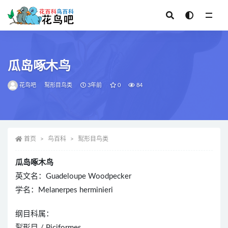
全部
瓜岛啄木鸟
花鸟吧
䴕形目鸟类
3年前
0
84
首页
鸟百科
䴕形目鸟类
瓜岛啄木鸟
英文名：Guadeloupe Woodpecker
学名：Melanerpes herminieri
纲目科属：
䴕形目 / Piciformes