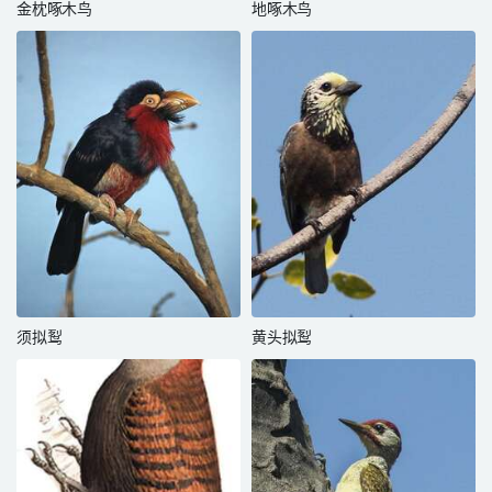
金枕啄木鸟
地啄木鸟
须拟䴕
黄头拟䴕