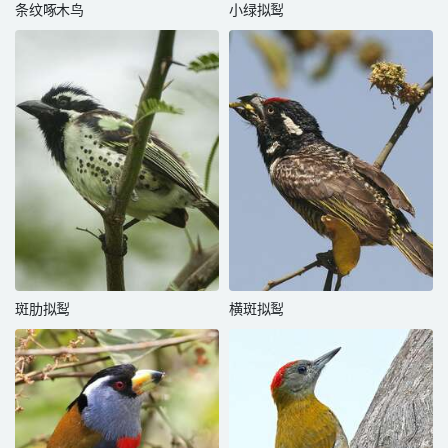
条纹啄木鸟
小绿拟䴕
斑肋拟䴕
横斑拟䴕