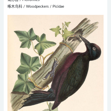
啄木鸟科 / Woodpeckers / Picidae