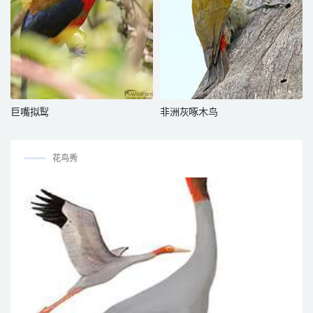
巨嘴拟䴕
非洲灰啄木鸟
花鸟秀