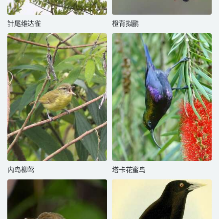
针尾维达雀
橙背拟鹂
内岛柳莺
塔卡花蜜鸟