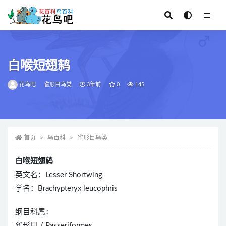
全部
白喉短翅鸫
花鸟吧
雀形目鸟类
3年前
0
145
首页
鸟百科
雀形目鸟类
白喉短翅鸫
英文名：Lesser Shortwing
学名：Brachypteryx leucophris
纲目科属：
雀形目 / Passeriformes