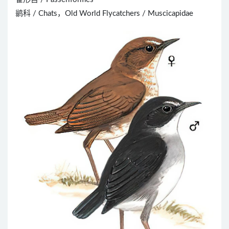
鹟科 / Chats，Old World Flycatchers / Muscicapidae