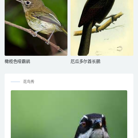
橄榄色哑霸鹟
厄瓜多尔酋长鹂
花鸟秀