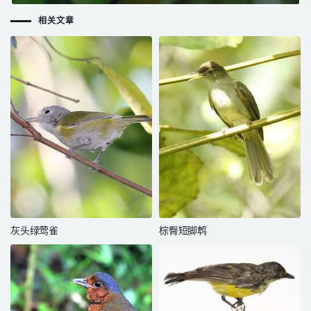
相关文章
灰头绿莺雀
棕臀短脚鹎