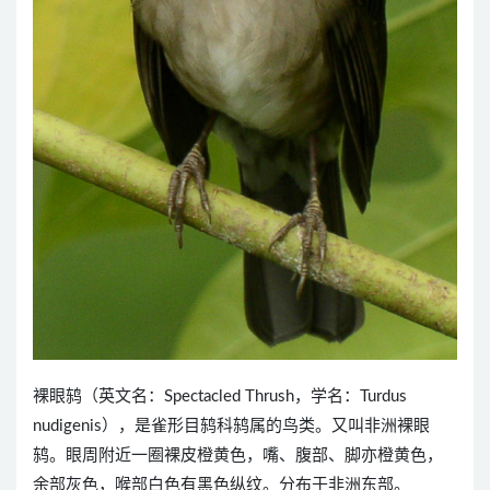
裸眼鸫（英文名：Spectacled Thrush，学名：Turdus
nudigenis），是雀形目鸫科鸫属的鸟类。又叫非洲裸眼
鸫。眼周附近一圈裸皮橙黄色，嘴、腹部、脚亦橙黄色，
余部灰色，喉部白色有黑色纵纹。分布于非洲东部。