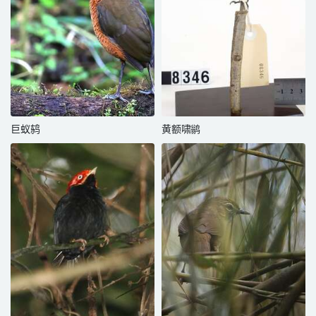
巨蚁鸫
黄额啸鹟