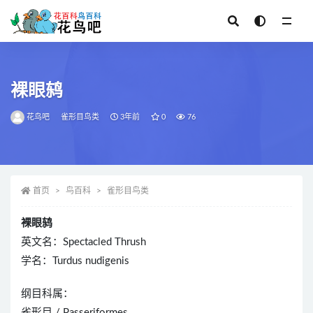
全部
裸眼鸫
花鸟吧
雀形目鸟类
3年前
0
76
首页
鸟百科
雀形目鸟类
裸眼鸫
英文名：Spectacled Thrush
学名：Turdus nudigenis
纲目科属：
雀形目 / Passeriformes