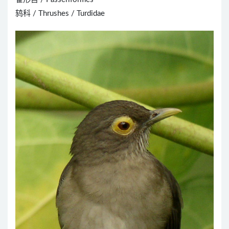
鸫科 / Thrushes / Turdidae