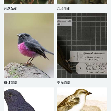
圆尾娇鹟
沼泽幽鹛
粉红鸲鹟
麦氏霸鹟