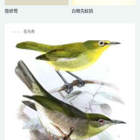
隐娇莺
白眼先蚁鸫
花鸟秀