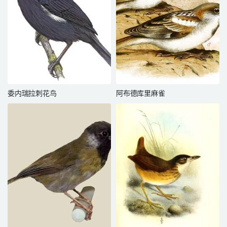
委内瑞拉刺花鸟
阿布德库里麻雀