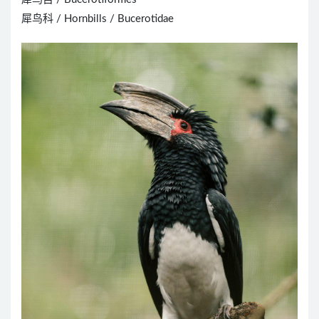
犀鸟科 / Hornbills / Bucerotidae