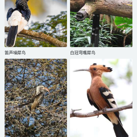
笛声噪犀鸟
白冠弯嘴犀鸟