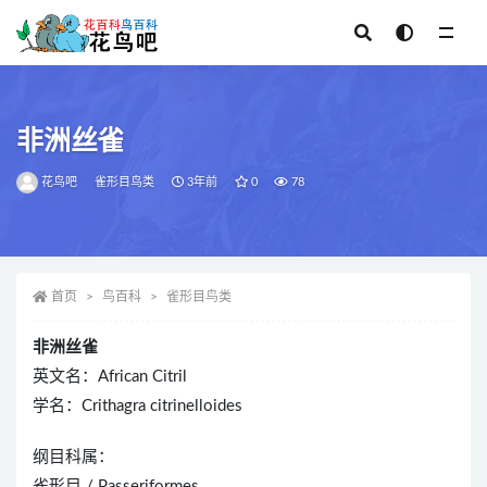
全部
非洲丝雀
花鸟吧
雀形目鸟类
3年前
0
78
首页
鸟百科
雀形目鸟类
非洲丝雀
英文名：African Citril
学名：Crithagra citrinelloides
纲目科属：
雀形目 / Passeriformes