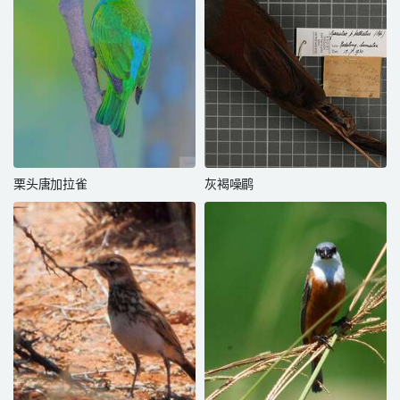
栗头唐加拉雀
灰褐噪鹛