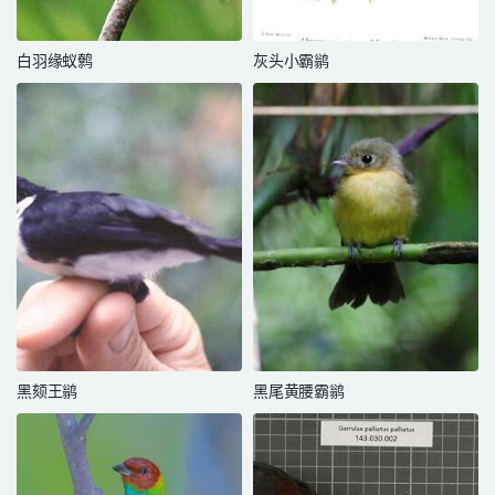
白羽缘蚁鹩
灰头小霸鹟
黑颏王鹟
黑尾黄腰霸鹟