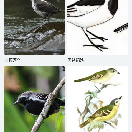
白顶河乌
黑背鹡鸰