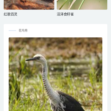
红歌百灵
沼泽食籽雀
花鸟秀