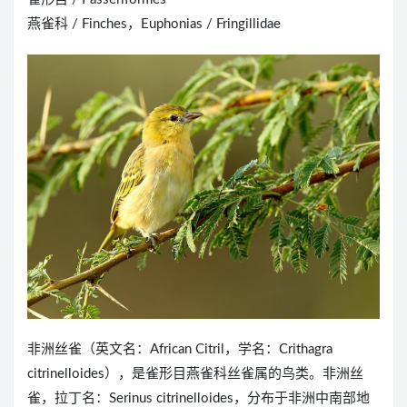
燕雀科 / Finches，Euphonias / Fringillidae
非洲丝雀（英文名：African Citril，学名：Crithagra
citrinelloides），是雀形目燕雀科丝雀属的鸟类。非洲丝
雀，拉丁名：Serinus citrinelloides，分布于非洲中南部地