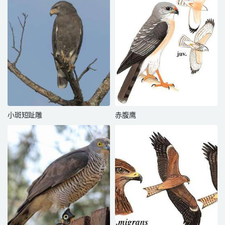
小斑短趾雕
赤腹鹰