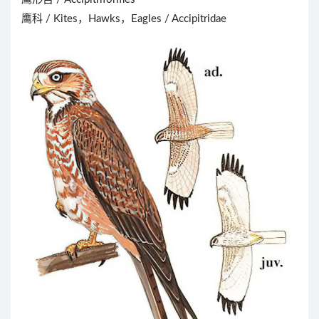
鹰科 / Kites，Hawks，Eagles / Accipitridae