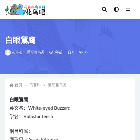
全部
白眼鵟鹰
花鸟吧
鹰形目鸟类
3年前
0
85
首页
鸟百科
鹰形目鸟类
白眼鵟鹰
英文名：White-eyed Buzzard
学名：Butastur teesa
纲目科属：
鹰形目 / Accipitriformes