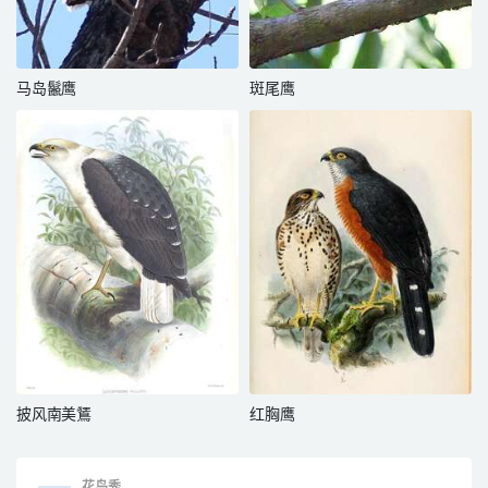
马岛鬣鹰
斑尾鹰
披风南美鵟
红胸鹰
花鸟秀