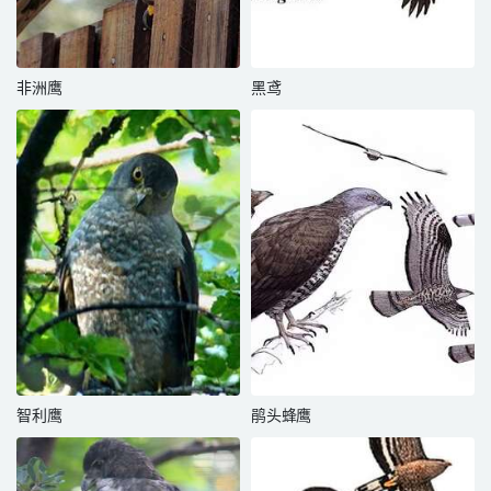
非洲鹰
黑鸢
智利鹰
鹃头蜂鹰