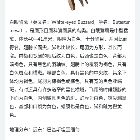
白眼鵟鹰（英文名：White-eyed Buzzard，学名：Butastur
teesa），是鹰形目鹰科鵟鹰属的鸟类。白眼鵟鹰是中型猛
禽，体长40—41厘米，眼睛为白色，十分醒目，并因此而
得名。翅膀长而尖，脚也比较长，尾羽为方形，甚长而
窄。前额和宽阔的眼后纹为白色，后颈也是白色，背部为
暗褐色，具有黑色的羽轴纹。翅膀上的覆羽为褐色，具有
白色斑点和横斑。喉部白色，具有黑色的中央纹，其余下
体均为褐色。尾羽为棕褐色或棕色，具有宽的黑色亚端
斑，有时还具有许多道窄的黑色横斑。飞翔的时候翅膀的
下面为白色，内侧微具黑色的斑。虹膜为白色，嘴尖端黑
色，基部和口裂为黄色，蜡膜也是黄色，脚和趾为橙黄
色。
地理分布：远东：巴基斯坦至缅甸