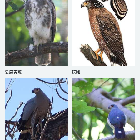
夏威夷鵟
蛇雕