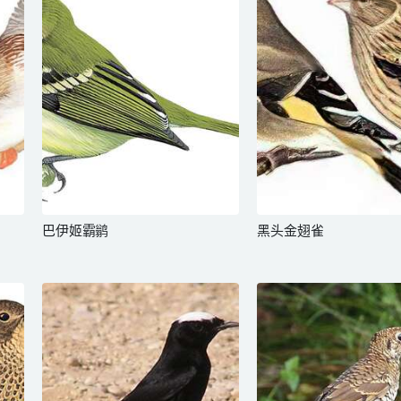
巴伊姬霸鹟
黑头金翅雀