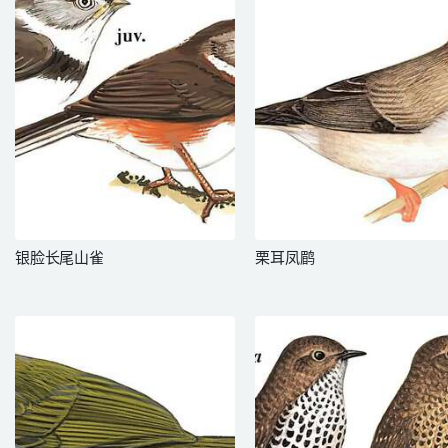
银脸长尾山雀
栗耳凤鹛