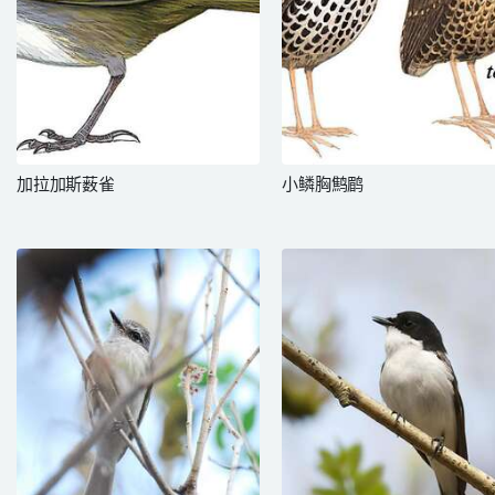
加拉加斯薮雀
小鳞胸鹪鹛