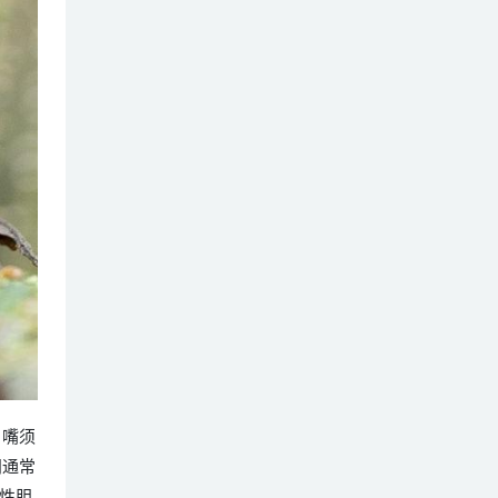
壮，嘴须
羽通常
性胆