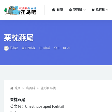
首页
花百科
鸟百科
全部
栗枕燕尾
花鸟吧
雀形目鸟类
3年前
0
70
首页
鸟百科
雀形目鸟类
栗枕燕尾
英文名：Chestnut-naped Forktail