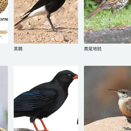
黑䳭
黄尾地鸫