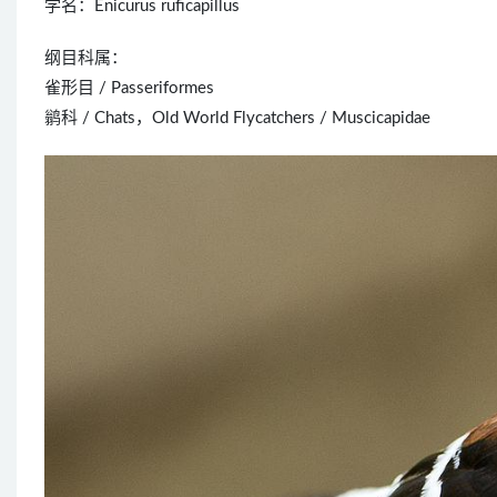
学名：Enicurus ruficapillus
纲目科属：
雀形目 / Passeriformes
鹟科 / Chats，Old World Flycatchers / Muscicapidae