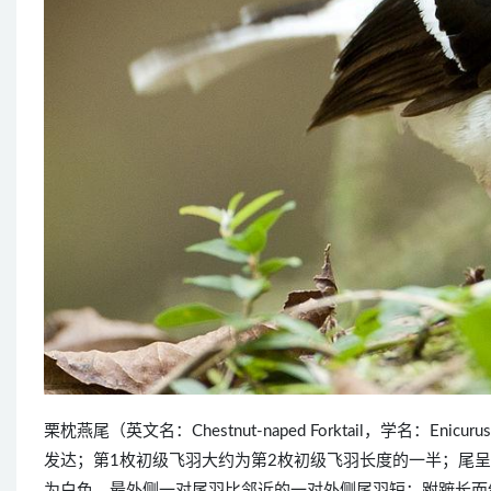
栗枕燕尾（英文名：Chestnut-naped Forktail，学名：En
发达；第1枚初级飞羽大约为第2枚初级飞羽长度的一半；尾
为白色，最外侧一对尾羽比邻近的一对外侧尾羽短；跗蹠长而