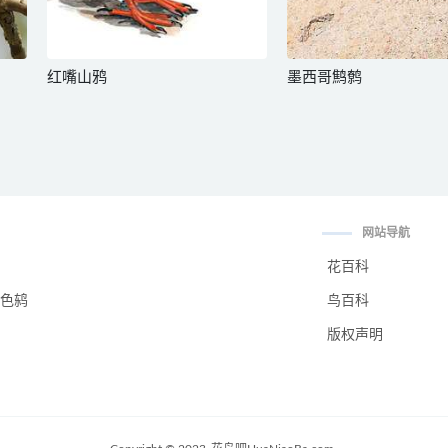
红嘴山鸦
墨西哥鹪鹩
网站导航
花百科
色鸫
鸟百科
版权声明