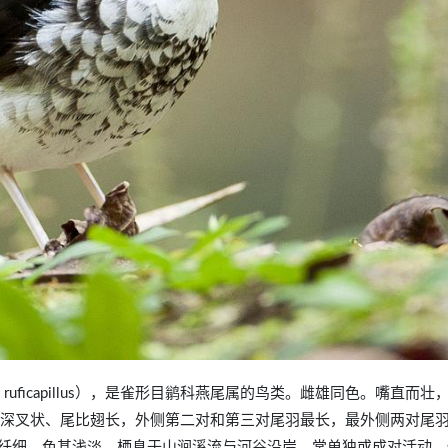
icurus ruficapillus），是雀形目鹟科燕尾属的鸟类。雌雄同色。嘴直而
呈深叉状、尾比翅长，外侧第二对和第三对尾羽最长，最外侧两对尾
纤细，色甚浅淡。栖息于山涧溪流与河谷沿岸，常单独或成对活动。