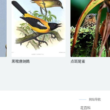
黑喉唐纳鵙
点斑尾雀
网站导航
花百科