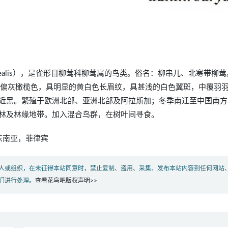
pus borealis），是雀形目柳莺科柳莺属的鸟类。俗名：柳串儿、北寒带柳
小偏灰橄榄色，具明显的黄白色长眉纹，具甚浅的白色翼斑，中覆羽
近黑。繁殖于欧洲北部、亚洲北部及阿拉斯加；冬季南迁至中国南方
林及林缘地带。加入混合鸟群，在树叶间寻食。
东南亚，菲律宾
人或组织，在未征得本站同意时，禁止复制、盗用、采集、发布本站内容到任何网站
们进行处理。
查看花鸟吧版权声明>>