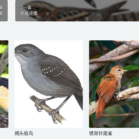
篇
下一篇
雀
长尾夜鹰
褐头蚁鸟
锈背针尾雀