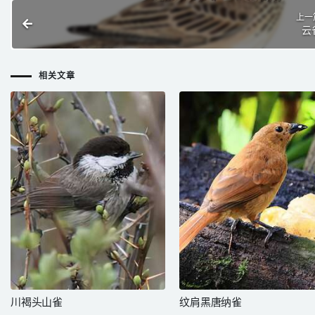
上一
云
相关文章
川褐头山雀
纹肩黑唐纳雀