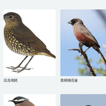
瓜岛地鸫
黑颊梅花雀