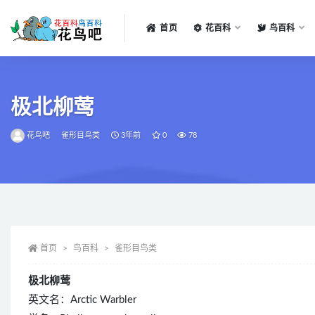
首页
花百科
鸟百科
全部
极北柳莺
花鸟吧
雀形目鸟类
3年前
0
78
首页
鸟百科
雀形目鸟类
极北柳莺
英文名：Arctic Warbler