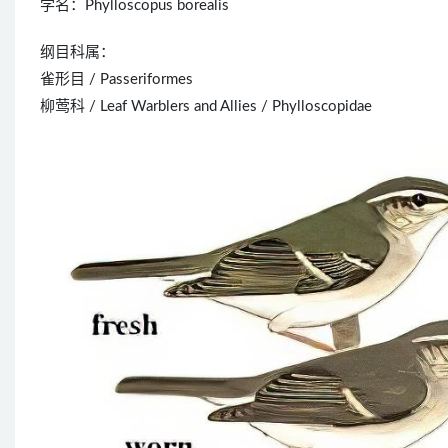
学名：Phylloscopus borealis
纲目科属：
雀形目 / Passeriformes
柳莺科 / Leaf Warblers and Allies / Phylloscopidae