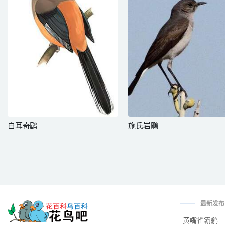
白耳奇鹛
施氏岩䳭
最新发布
黄嘴雀霸鹟