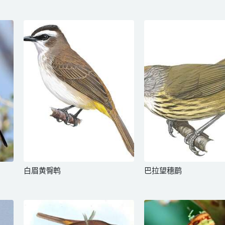
白眉黄臀鹎
巴拉望穗鹛