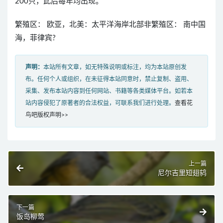
200只，此后每年均出现。
繁殖区： 欧亚，北美：太平洋海岸北部非繁殖区： 南中国
海，菲律宾?
声明：
本站所有文章，如无特殊说明或标注，均为本站原创发
布。任何个人或组织，在未征得本站同意时，禁止复制、盗用、
采集、发布本站内容到任何网站、书籍等各类媒体平台。如若本
站内容侵犯了原著者的合法权益，可联系我们进行处理。
查看花
鸟吧版权声明>>
上一篇
尼尔吉里短翅鸫
下一篇
饭岛柳莺