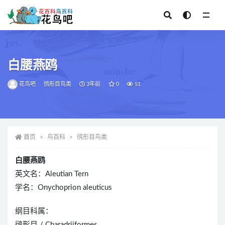
全部
白腰燕鸥
花鸟吧
鸻形目鸟类
3年前
0
51
首页
鸟百科
鸻形目鸟类
白腰燕鸥
英文名：Aleutian Tern
学名：Onychoprion aleuticus
纲目科属：
鸻形目 / Charadriiformes