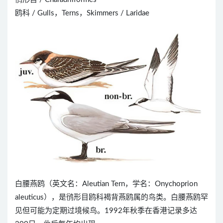
鸥科 / Gulls，Terns，Skimmers / Laridae
白腰燕鸥（英文名：Aleutian Tern，学名：Onychoprion
aleuticus），是鸻形目鸥科褐背燕鸥属的鸟类。白腰燕鸥罕
见但可能为定期过境候鸟。1992年秋季在香港记录多达