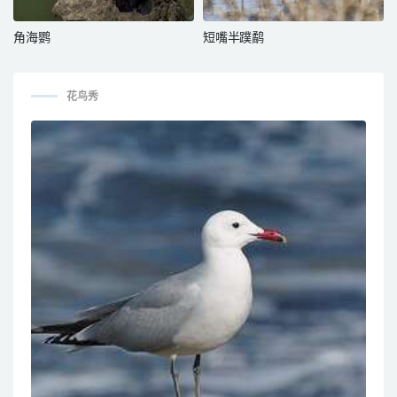
角海鹦
短嘴半蹼鹬
花鸟秀