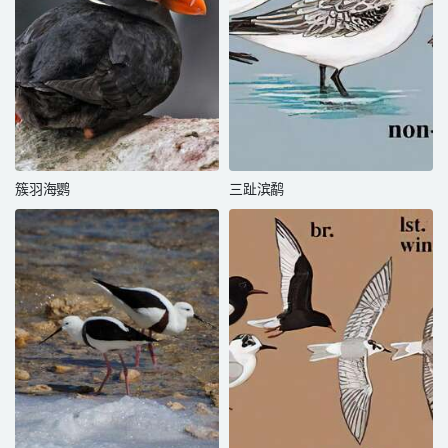
簇羽海鹦
三趾滨鹬