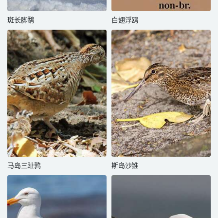
斑长脚鹬
白翅浮鸥
马岛三趾鹑
斯岛沙锥