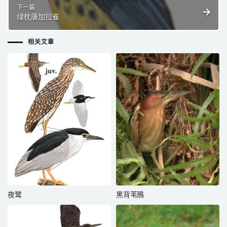
下一篇
绿枕唐加拉雀
相关文章
夜鹭
黑背苇鳽