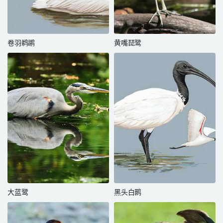
卷羽鹈鹕
黄嘴琵鹭
大蓝鹭
黑头白鹮