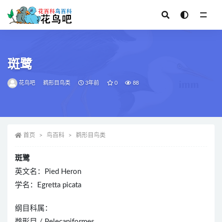
全部
斑鹭
花鸟吧
鹈形目鸟类
3年前
0
88
首页
鸟百科
鹈形目鸟类
斑鹭
英文名：Pied Heron
学名：Egretta picata
纲目科属：
鹈形目 / Pelecaniformes