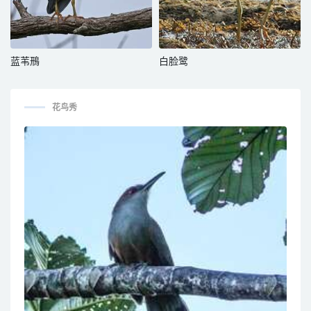
蓝苇鳽
白脸鹭
花鸟秀