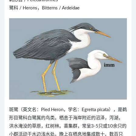
鹭科 / Herons，Bitterns / Ardeidae
斑鹭（英文名：Pied Heron，学名：Egretta picata），是鹈
形目鹭科白鹭属的鸟类。栖息于海岸附近的沼泽，泻湖，
洪水淹没的草原，红树林。喜集群，常呈3-5只或10余只的
小群活动于水边浅水处。晚上在栖息地集成数十、数百只