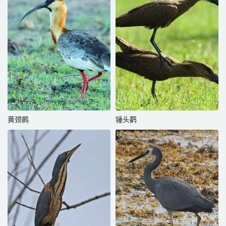
黄颈鹮
锤头鹳