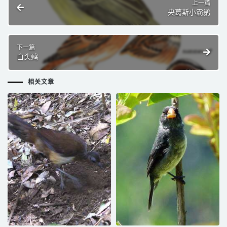
上一篇
央葛斯小霸鹟
下一篇
白头鹀
相关文章