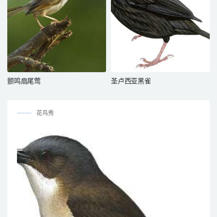
颤鸣扇尾莺
圣卢西亚黑雀
花鸟秀