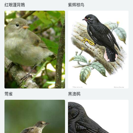
红眼蓬背鵙
紫辉椋鸟
莺雀
黑澳䴓