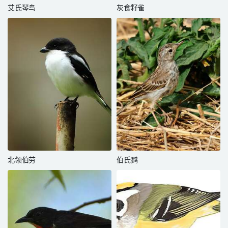
艾氏琴鸟
灰食籽雀
北领伯劳
伯氏鹨