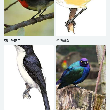
灰胁啄花鸟
台湾戴菊