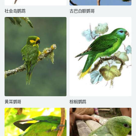
社会岛鹦鹉
古巴白额鹦哥
黄耳鹦哥
棕榈鹦鹉