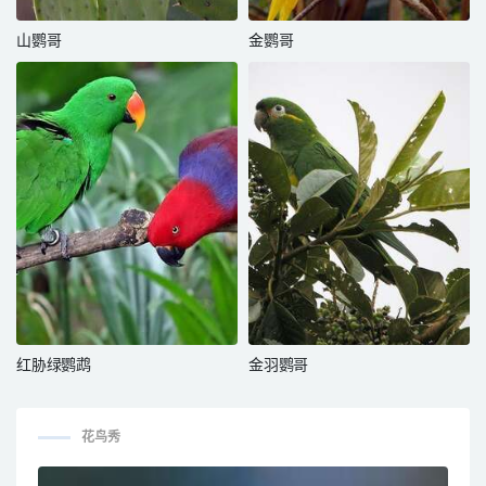
山鹦哥
金鹦哥
红胁绿鹦鹉
金羽鹦哥
花鸟秀