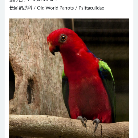
长尾鹦鹉科 / Old World Parrots / Psittaculidae