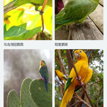
乌岛翎冠鹦鹉
短尾鹦哥