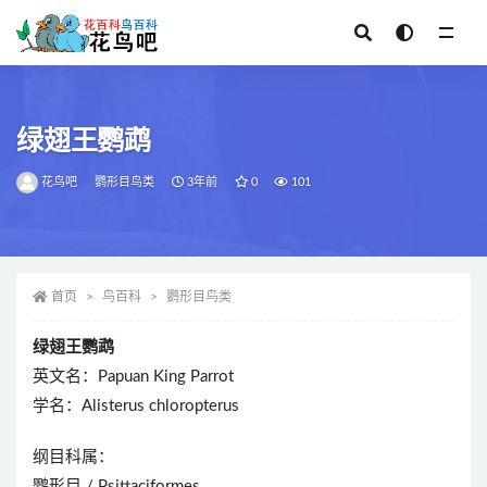
全部
绿翅王鹦鹉
花鸟吧
鹦形目鸟类
3年前
0
101
首页
鸟百科
鹦形目鸟类
绿翅王鹦鹉
英文名：Papuan King Parrot
学名：Alisterus chloropterus
纲目科属：
鹦形目 / Psittaciformes