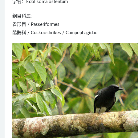
学名：Edolisoma ostentum
纲目科属：
雀形目 / Passeriformes
鹃鵙科 / Cuckooshrikes / Campephagidae