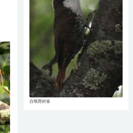
白喉爬树雀