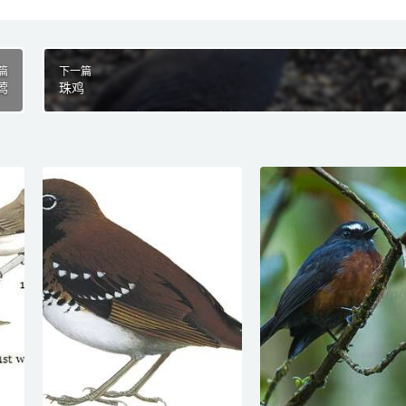
篇
下一篇
莺
珠鸡