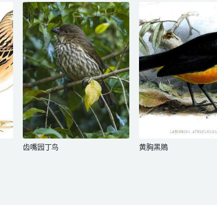
齿嘴园丁鸟
黄胸黑鵙