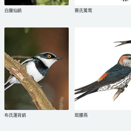
白腹仙鹟
赛氏篱莺
布氏蓬背鹟
斑腰燕