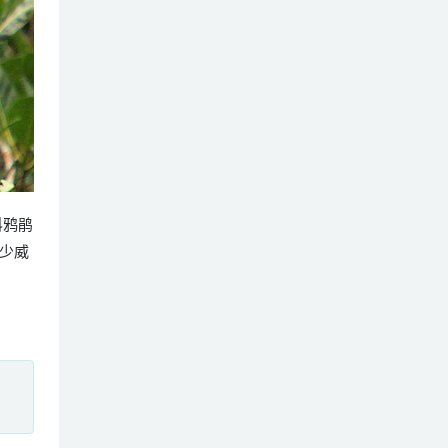
鸟科鸦鹃
少威
、