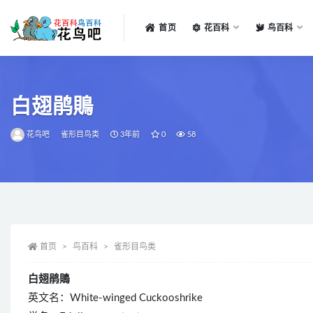
首页
花百科
鸟百科
全部
白翅鹃鵙
花鸟吧
雀形目鸟类
3年前
0
58
首页
鸟百科
雀形目鸟类
白翅鹃鵙
英文名：White-winged Cuckooshrike