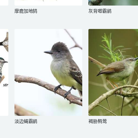
摩鹿加地鸫
灰背唧霸鹟
淡边蝇霸鹟
褐胁鹪莺