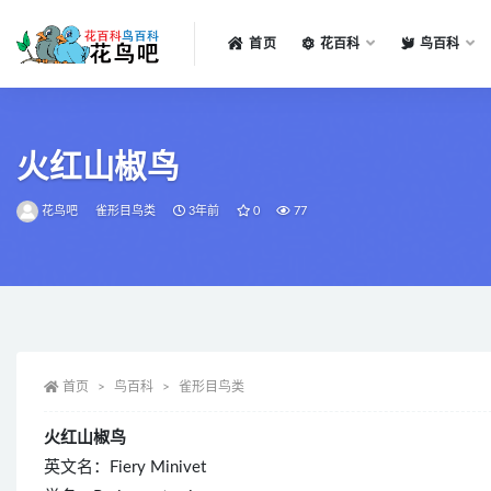
首页
花百科
鸟百科
全部
火红山椒鸟
花鸟吧
雀形目鸟类
3年前
0
77
首页
鸟百科
雀形目鸟类
火红山椒鸟
英文名：Fiery Minivet