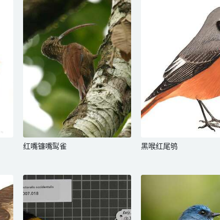
红嘴镰嘴䴕雀
黑喉红尾鸲