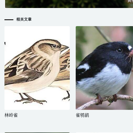
黄
相关文章
林岭雀
雀鸲鹟