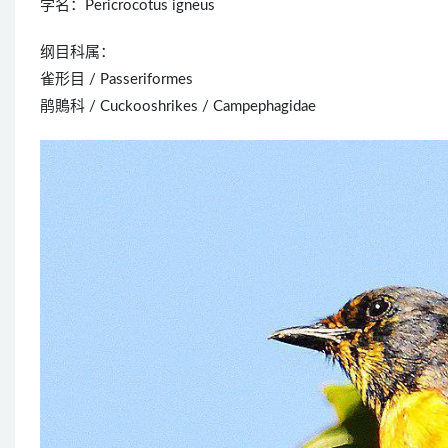
学名：Pericrocotus igneus
纲目科属：
雀形目 / Passeriformes
鹃鵙科 / Cuckooshrikes / Campephagidae