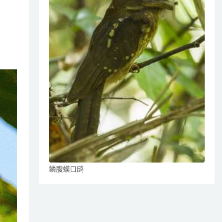
鳞腹蟆口鸱