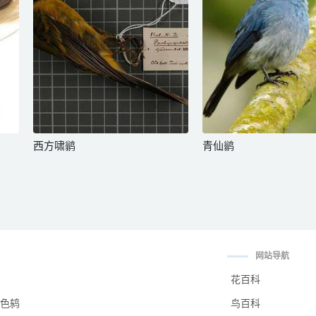
西方啸鹟
青仙鹟
网站导航
花百科
色鸫
鸟百科