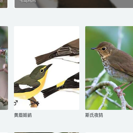
杨
韦岛鸡鸠
黄眉姬鹟
斯氏夜鸫