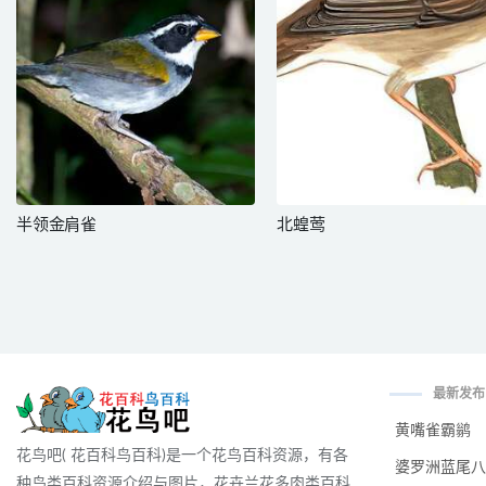
半领金肩雀
北蝗莺
最新发布
黄嘴雀霸鹟
花鸟吧( 花百科鸟百科)是一个花鸟百科资源，有各
婆罗洲蓝尾八
种鸟类百科资源介绍与图片，花卉兰花多肉类百科