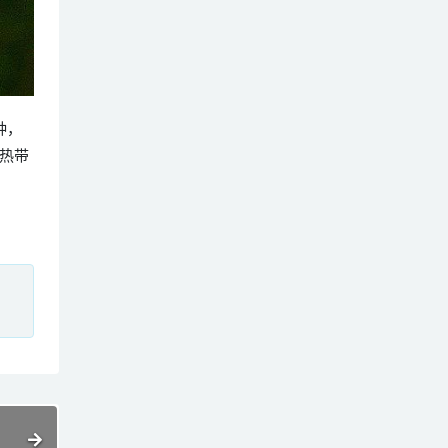
种，
热带
、