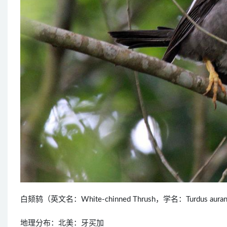
白颏鸫（英文名：White-chinned Thrush，学名：Turdus 
地理分布：北美：牙买加