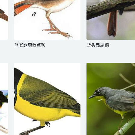
蓝喉歌鸲蓝点颏
蓝头扇尾鹟