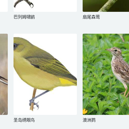
巴列姆啸鹟
扇尾森莺
圣岛绣眼鸟
澳洲鹨