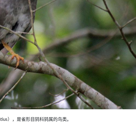
aurantius），是雀形目鸫科鸫属的鸟类。