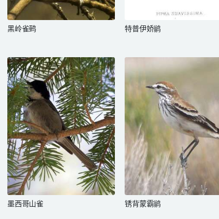
黑岭雀鹀
特普伊娇鹟
墨西哥山雀
锈背蒙霸鹟