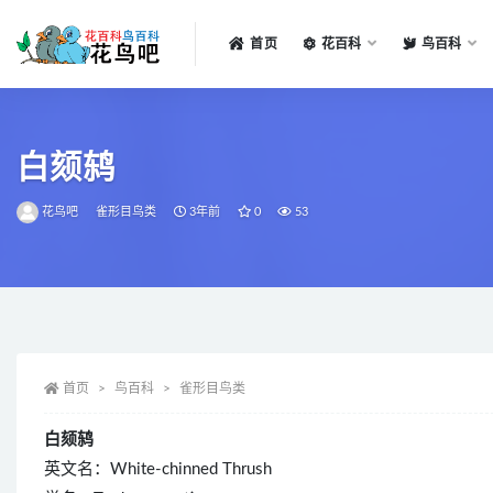
首页
花百科
鸟百科
全部
白颏鸫
花鸟吧
雀形目鸟类
3年前
0
53
首页
鸟百科
雀形目鸟类
白颏鸫
英文名：White-chinned Thrush