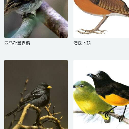
亚马孙黑霸鹟
澳氏地鸫