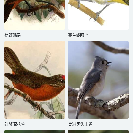
棕颈鵙鹛
赛兰绣眼鸟
红额啄花雀
美洲凤头山雀