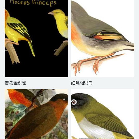
普岛金织雀
红嘴相思鸟