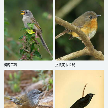
楔尾草鹀
杰氏阿卡拉鸲