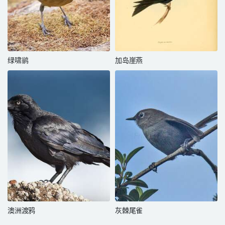
绿啸鹟
加岛崖燕
澳洲渡鸦
灰棘尾雀