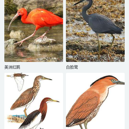
美洲红鹮
白脸鹭