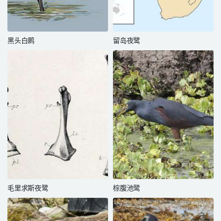
黑头白鹮
留岛夜鹭
毛里求斯夜鹭
棕腹池鹭