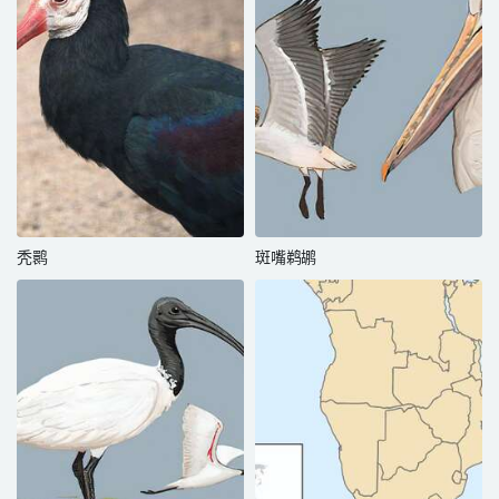
秃鹮
斑嘴鹈鹕