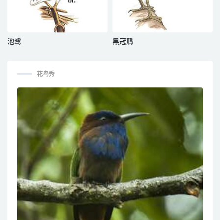
池鹭
黑冠鳽
花鸟秀