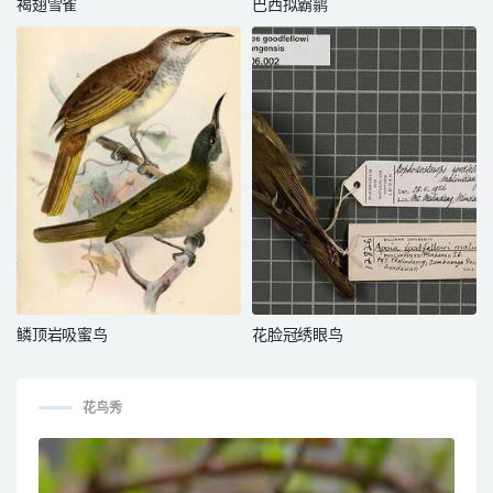
褐翅雪雀
巴西拟霸鹟
鳞顶岩吸蜜鸟
花脸冠绣眼鸟
花鸟秀