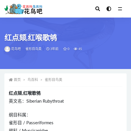
全部
红点颏,红喉歌鸲
花鸟吧
雀形目鸟类
3年前
0
45
首页
鸟百科
雀形目鸟类
红点颏,红喉歌鸲
英文名：Siberian Rubythroat
纲目科属：
雀形目 / Passeriformes
鹟科 / Muscicapidae