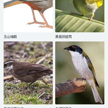
玉山噪鹛
黄眉拱翅莺