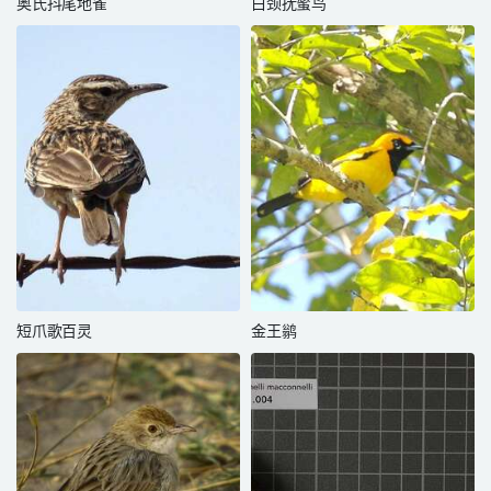
奥氏抖尾地雀
白颈抚蜜鸟
短爪歌百灵
金王鹟