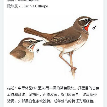
歌鸲属 / Luscinia Calliope
描述：中等体型(16厘米)而丰满的褐色歌鸲。具醒目的白色
眉纹和颊纹，尾褐色，两胁皮黄，腹部皮黄白。雌鸟胸带
近褐，头部黑白色条纹独特。成年雄鸟的特征为喉红色。