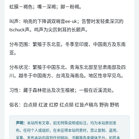
虹膜－褐色；嘴－深褐；脚－粉褐。
叫声：响亮的下降调双哨音ee-uk；告警时发轻柔深沉的
tschuck声。鸣声为尖厉刺耳的长颤声。
分布范围：繁殖于东北亚。冬季至印度、中国南方及东南
亚。
分布状况：繁殖于中国东北、青海东北部至甘肃南部及四
川。越冬于中国南方、台湾及海南岛。地区性非罕见鸟。
习性：藏于森林密丛及次生植被；一般在近溪流处。
俗名：白点颏 红波 红脖 红点颏 红皆卢稿鸟 野驹 野鸲
声明：
本站所有文章，如无特殊说明或标注，均为本站原创发
布。任何个人或组织，在未征得本站同意时，禁止复制、盗用、
采集、发布本站内容到任何网站、书籍等各类媒体平台。如若本