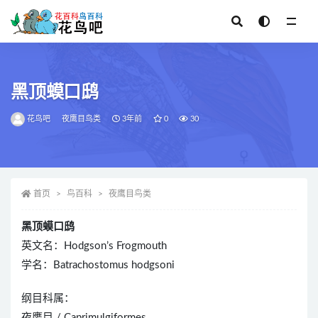
全部
黑顶蟆口鸱
花鸟吧
夜鹰目鸟类
3年前
0
30
首页
鸟百科
夜鹰目鸟类
黑顶蟆口鸱
英文名：Hodgson’s Frogmouth
学名：Batrachostomus hodgsoni
纲目科属：
夜鹰目 / Caprimulgiformes