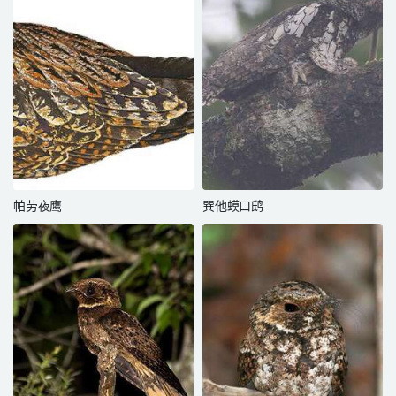
帕劳夜鹰
巽他蟆口鸱