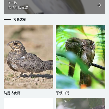
下一篇
金伯利吸蜜鸟
相关文章
纳昆达夜鹰
领蟆口鸱