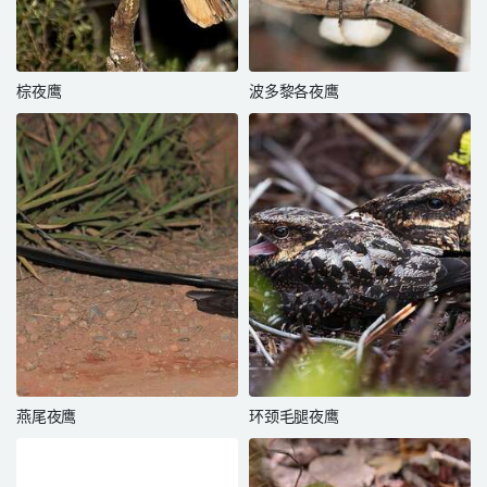
棕夜鹰
波多黎各夜鹰
燕尾夜鹰
环颈毛腿夜鹰