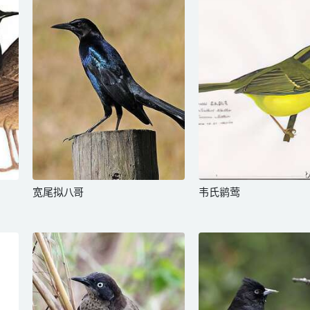
宽尾拟八哥
韦氏鹟莺