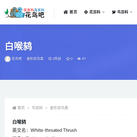
首页
花百科
鸟百科
全部
白喉鸫
花鸟吧
雀形目鸟类
3年前
0
47
首页
鸟百科
雀形目鸟类
白喉鸫
英文名：White-throated Thrush