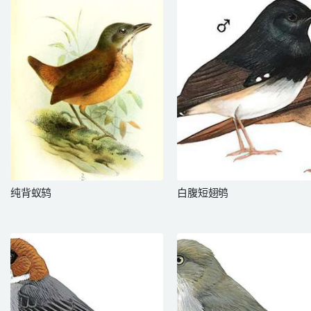
纯背蚁鸫
白腹短翅鸲