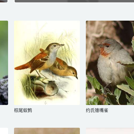
棕尾蚁鹩
约氏锥嘴雀