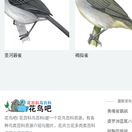
圣河薮雀
褐拟雀
最新发布
黄嘴雀霸鹟
花鸟吧( 花百科鸟百科)是一个花鸟百科资源，有各
婆罗洲蓝尾八
种鸟类百科资源介绍与图片，花卉兰花多肉类百科
棕胸蓝姬鹟