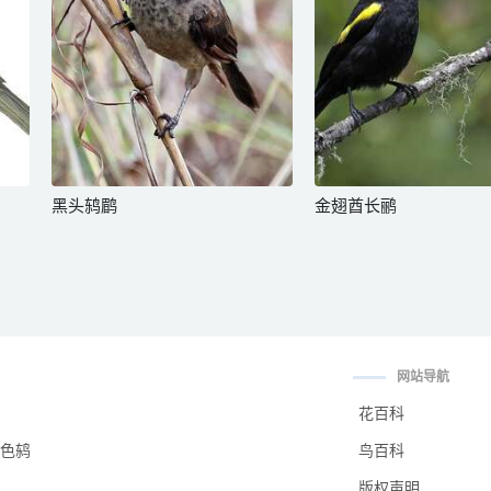
黑头鸫鹛
金翅酋长鹂
网站导航
花百科
色鸫
鸟百科
版权声明