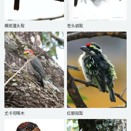
横斑蓬头䴕
苍头鹟䴕
尤卡坦啄木
红额拟䴕