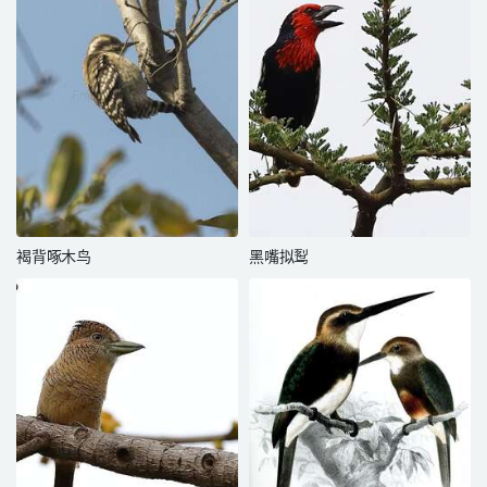
褐背啄木鸟
黑嘴拟䴕