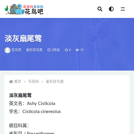
全部
淡灰扇尾莺
花鸟吧
雀形目鸟类
3年前
0
75
首页
鸟百科
雀形目鸟类
淡灰扇尾莺
英文名：Ashy Cisticola
学名：Cisticola cinereolus
纲目科属：
雀形目 / Passeriformes