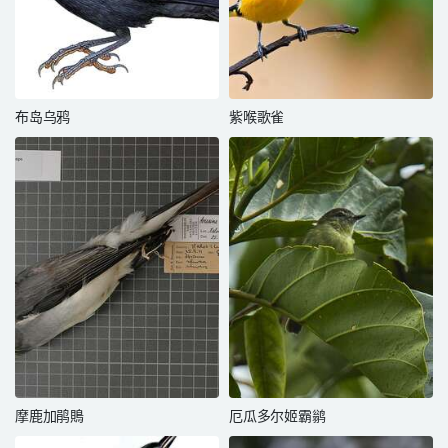
布岛乌鸦
紫喉歌雀
摩鹿加鹃鵙
厄瓜多尔姬霸鹟