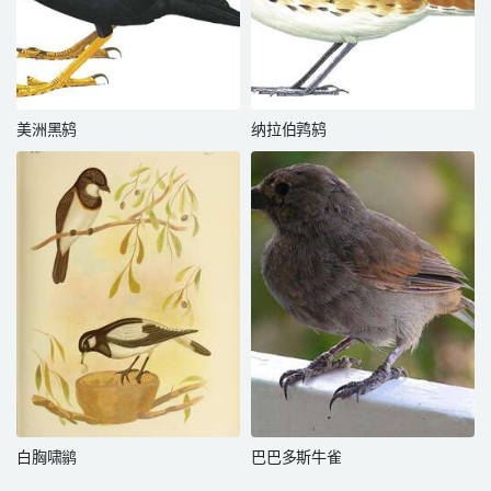
美洲黑鸫
纳拉伯鹑鸫
白胸啸鹟
巴巴多斯牛雀