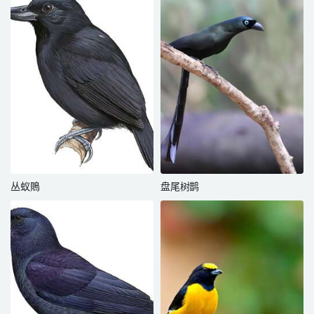
丛蚁鵙
盘尾树鹊