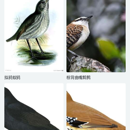
拟鸫蚁鸫
棕背曲嘴鹪鹩