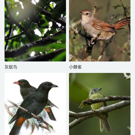
灰蚁鸟
小棘雀