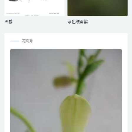
黑鹂
杂色须霸鹟
花鸟秀