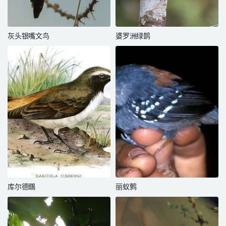
灰头银嘴文鸟
婆罗洲绿鹊
库尔德䳭
丽蚁鹩