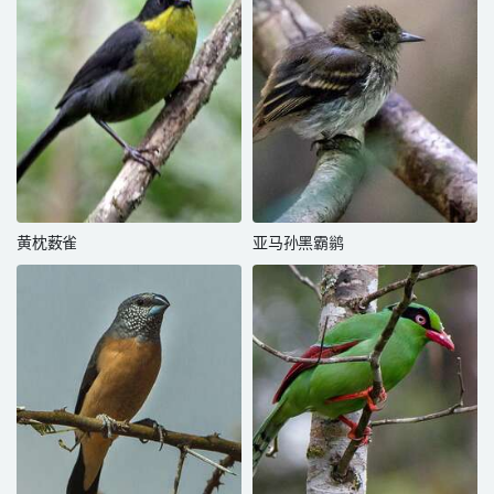
黄枕薮雀
亚马孙黑霸鹟