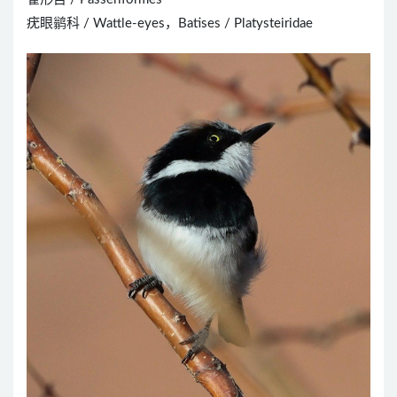
疣眼鹟科 / Wattle-eyes，Batises / Platysteiridae