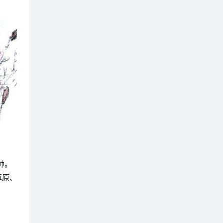
一种。
草原、