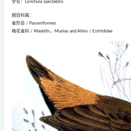
学名：Lonchura spectabilis
纲目科属：
雀形目 / Passeriformes
梅花雀科 / Waxbills，Munias and Allies / Estrildidae