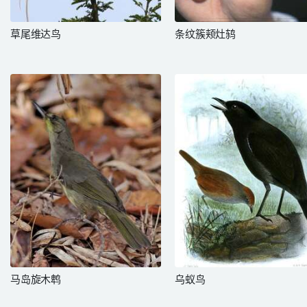
草尾维达鸟
条纹簇颊灶鸫
马岛旋木鹎
乌蚁鸟