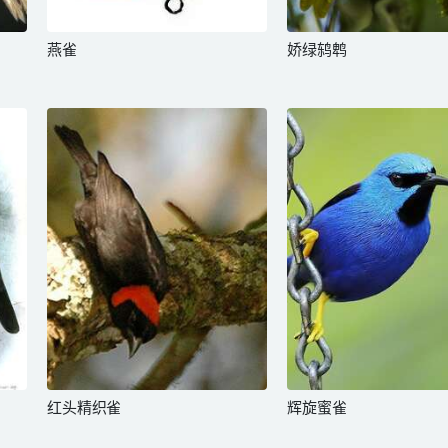
燕雀
娇绿鸫鹎
红头精织雀
辉旋蜜雀