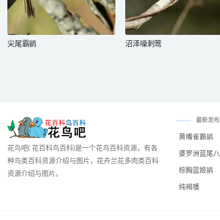
尖尾霸鹟
沼泽噪刺莺
最新发布
黄嘴雀霸鹟
花鸟吧( 花百科鸟百科)是一个花鸟百科资源，有各
婆罗洲蓝尾八
种鸟类百科资源介绍与图片，花卉兰花多肉类百科
棕胸蓝姬鹟
资源介绍与图片。
纯褐鹱