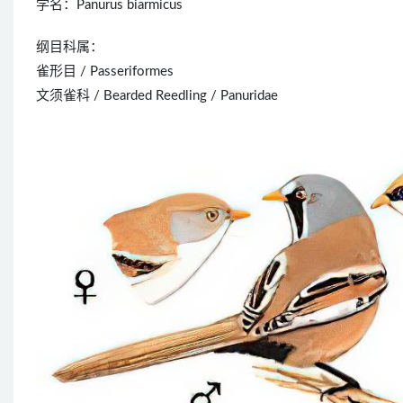
学名：Panurus biarmicus
纲目科属：
雀形目 / Passeriformes
文须雀科 / Bearded Reedling / Panuridae