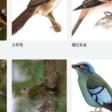
大草莺
曙红朱雀