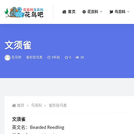
首页
花百科
鸟百科
全部
文须雀
花鸟吧
雀形目鸟类
3年前
0
38
首页
鸟百科
雀形目鸟类
文须雀
英文名：Bearded Reedling