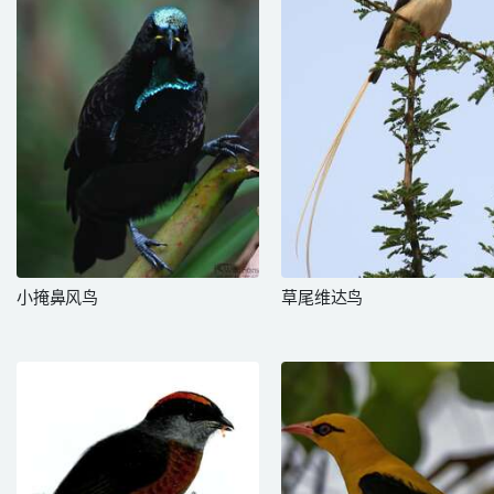
小掩鼻风鸟
草尾维达鸟