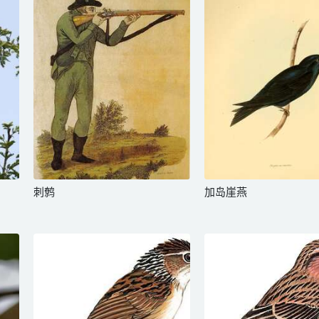
刺鹩
加岛崖燕