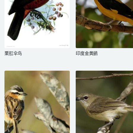
栗肛伞鸟
印度金黄鹂