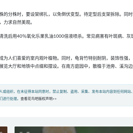
株的分株时，要设架绑扎，以免倒伏变型。待定型后支架拆除。同时
，力求自然美观。
洗后用40％氧化乐果乳油1000倍液喷杀。常见病害有叶斑病、灰
成为人们喜爱的室内观叶植物。同时，龟背竹特别耐阴，装饰性强，
展览大厅和地铁中点缀和摆设。在南方庭园中，散植于池旁、溪沟边
人或组织，在未征得本站同意时，禁止复制、盗用、采集、发布本站内容到任何网站
们进行处理。
查看花鸟吧版权声明>>