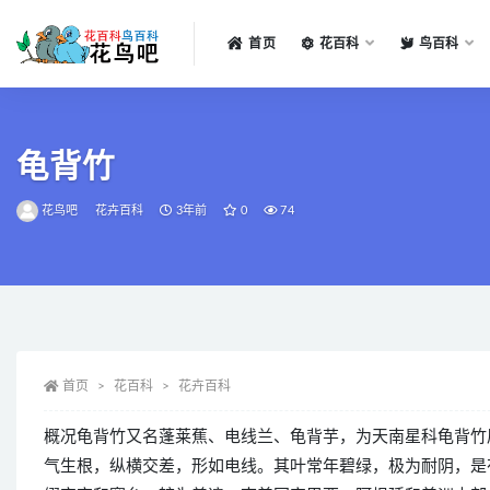
首页
花百科
鸟百科
全部
龟背竹
花鸟吧
花卉百科
3年前
0
74
首页
花百科
花卉百科
概况龟背竹又名蓬莱蕉、电线兰、龟背芋，为天南星科龟背竹
气生根，纵横交差，形如电线。其叶常年碧绿，极为耐阴，是