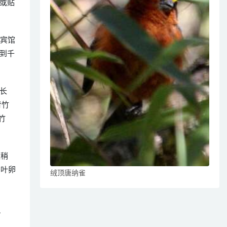
或贴
为宾馆
到千
长
背竹
竹
距稍
，叶卵
绒顶唐纳雀
．