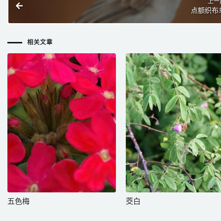
上一
点额织布
相关文章
五色梅
茭白