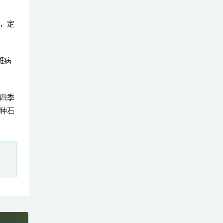
，定
斑病
四季
种石
、