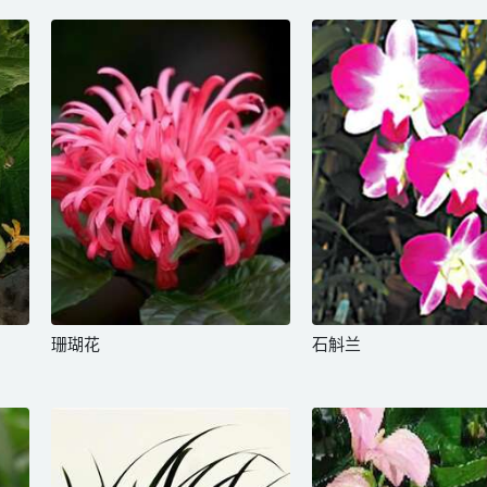
珊瑚花
石斛兰