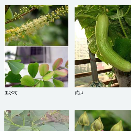
墨水树
黄瓜