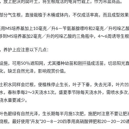
，放上肥沃的腐叶土，将生根成活的龟背竹栽上，作为吊盆商品。
部分气生根，直接栽植于木桶或钵内，不仅成活率高，而且成型效果
采用MS培养基加上10毫克／升6－苄氨基腺嘌呤和2毫克／升吲哚乙
移到MS培养基加2毫克／升的吲哚乙酸的三角瓶中，4～6周诱导生
，养护上应注意以下几点：
设施，可用50％遮阳网，尤其播种幼苗和刚扦插成活苗，切忌阳光
化，缺乏自然光泽，影响观赏价值。
土积水同样会烂根，使植株停止生长，叶子下垂，失去光泽，叶片凹
水，春秋季每2～3天浇水1次。盛夏季节除每天浇水外，需喷水多次
浇水量要减少。
叶色碧绿有自然光泽，生长期每半月施1次肥，施肥时注意不要让肥
。最好使用”卉友”20－8－20四季用高硝酸钾肥和20－20－20