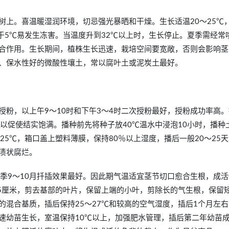
树上。喜温暖湿润环境，切忌强光暴晒和干燥。生长适温20～25℃
于5℃易发生冻害。当温度升到32℃以上时，生长停止。夏季需经常
合作用。生长期间，植株生长迅速，栽培空间要宽敞，否则会影响茎
、保水性好的微酸性壤土，常以腐叶土或泥炭土最好。
粉，以上午9～10时和下午3～4时二次授粉最好，授粉成功率高。
以促使结实饱满。播种前先将种子放40℃温水中浸泡10小时，播种
5℃，箱口盖上塑料薄膜，保持80％以上湿度，播后一般20～25天
渍状腐烂。
季9～10月扦插效果最好。因此期气温适宜茎节切口愈合生根，成活
25厘米，剪去基部的叶片，保留上端的小叶，剪除长的气生根，保留
混合基质，插后保持25～27℃和较高的空气湿度，插后1个月左右
速幼苗生长，室温保持10℃以上，加强肥水管理，插后第二年幼苗