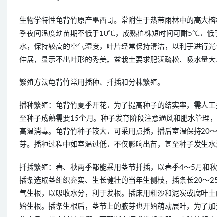
生物学特性龟背竹原产墨西哥。常附生于热带雨林中的高大榕
季夜间温度幼苗期不低于10℃，成熟植株短时间可耐5℃，低
水，保持较高的空气湿度，叶片经常保持清洁，以利于进行光
伸展，显示不出叶形的秀美。盆栽土要求肥沃疏松、吸水量大
繁殖方法龟背竹常用播种、扦插和分株繁殖。
播种繁殖：龟背竹夏季开花，为了提高种子的结实率，需人工授
至种子成熟需要15个月。种子发育阶段注意通风和肥水管理，
高温消毒。龟背竹种子较大，可采用点播，播后室温保持20～2
芽。播种过程中如室温过低，不仅影响出苗，甚至种子发生水
扦插繁殖：春、秋两季都能采用茎节扦插，以春季4～5月和秋
插条选取茎组织充实、生长健壮的当年生侧枝，插条长20～
气生根，以吸收水分，利于发根。插床用粗沙和泥炭或腐叶土的
始生根。插条生根后，茎节上的腋芽也开始萌动展叶，为了加