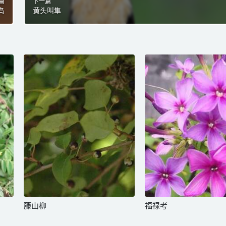
篇
下一篇
鸟
黄头叫隼
藤山柳
福禄考