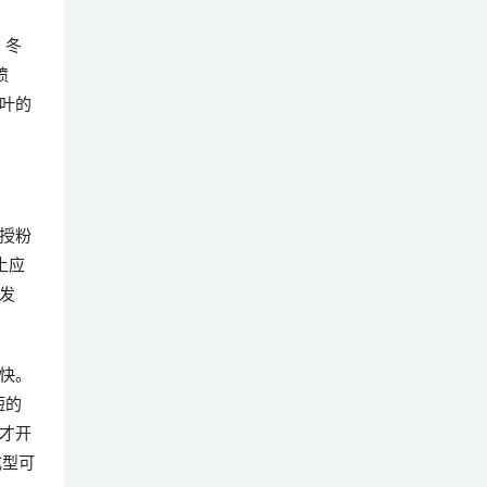
，冬
喷
叶的
授粉
土应
发
快。
短的
才开
成型可