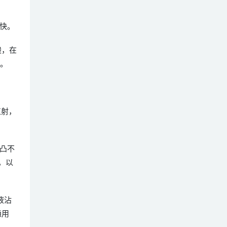
快。
酸，在
根。
直射，
凸不
，以
液沾
通用