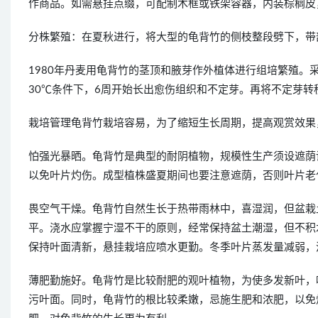
作商品。如需悬挂点缀，可配制木框或铁架容器，内装棕榈皮
分株繁殖：在夏秋进行，将大型的龟背竹的侧枝整段劈下，带
1980年丹麦用龟背竹的茎顶和腋芽作外植体进行组培繁殖。
30℃条件下，6周开始长出愈伤组织和不定芽。再将不定芽转
栽培管理龟背竹栽培容易，为了缩短生长周期，提高观赏效果
怕强光暴晒。龟背竹是典型的耐阴植物，规模性生产须设遮荫
以免叶片灼伤。成型植株盛夏期间也要注意遮荫，否则叶片老
畏空气干燥。龟背竹自然生长于热带雨林中，喜湿润，但盆栽
平。浇水应掌握宁湿不干的原则，经常保持盆土潮湿，但不积
保持叶面清新，悬挂栽培应喷水更勤。冬季叶片蒸发量减弱，
薄肥勤施好。龟背竹是比较耐肥的观叶植物，为使多发新叶，
污叶面。同时，龟背竹的根比较柔嫩，忌施生肥和浓肥，以免烧根