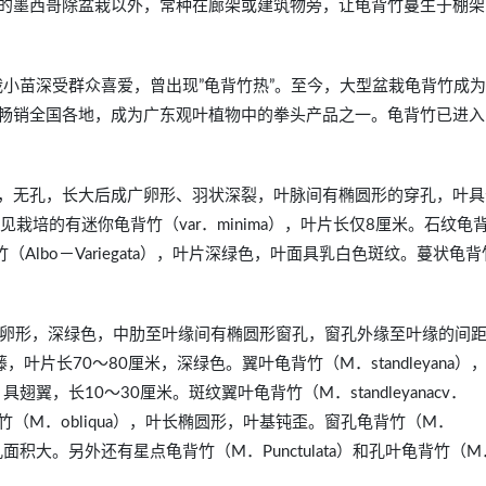
的墨西哥除盆栽以外，常种在廊架或建筑物旁，让龟背竹蔓生于棚架
栽小苗深受群众喜爱，曾出现”龟背竹热”。至今，大型盆栽龟背竹成
畅销全国各地，成为广东观叶植物中的拳头产品之一。龟背竹已进入
，无孔，长大后成广卵形、羽状深裂，叶脉间有椭圆形的穿孔，叶具
栽培的有迷你龟背竹（var．minima），叶片长仅8厘米。石纹龟
（Albo－Variegata），叶片深绿色，叶面具乳白色斑纹。蔓状龟背
i），叶片长卵形，深绿色，中肋至叶缘间有椭圆形窗孔，窗孔外缘至叶缘的间
藤，叶片长70～80厘米，深绿色。翼叶龟背竹（M．standleyana）
，长10～30厘米。斑纹翼叶龟背竹（M．standleyanacv．
背竹（M．obliqua），叶长椭圆形，叶基钝歪。窗孔龟背竹（M．
，窗孔面积大。另外还有星点龟背竹（M．Punctulata）和孔叶龟背竹（M