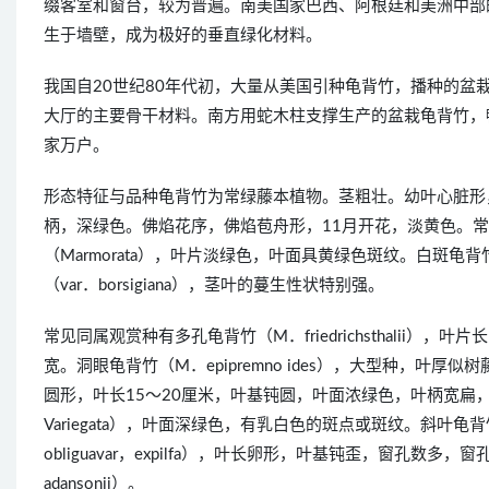
缀客室和窗台，较为普遍。南美国家巴西、阿根廷和美洲中部
生于墙壁，成为极好的垂直绿化材料。
我国自20世纪80年代初，大量从美国引种龟背竹，播种的盆
大厅的主要骨干材料。南方用蛇木柱支撑生产的盆栽龟背竹，
家万户。
形态特征与品种龟背竹为常绿藤本植物。茎粗壮。幼叶心脏形
柄，深绿色。佛焰花序，佛焰苞舟形，11月开花，淡黄色。常见
（Marmorata），叶片淡绿色，叶面具黄绿色斑纹。白斑龟背竹
（var．borsigiana），茎叶的蔓生性状特别强。
常见同属观赏种有多孔龟背竹（M．friedrichsthali
宽。洞眼龟背竹（M．epipremno ides），大型种，叶厚似树
圆形，叶长15～20厘米，叶基钝圆，叶面浓绿色，叶柄宽扁，具翅翼
Variegata），叶面深绿色，有乳白色的斑点或斑纹。斜叶龟
obliguavar，expilfa），叶长卵形，叶基钝歪，窗孔数多
adansonii）。