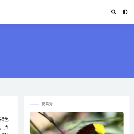
花鸟秀
褐色
，点