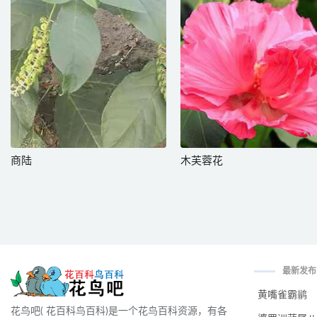
商陆
木芙蓉花
最新发布
黄嘴雀霸鹟
花鸟吧( 花百科鸟百科)是一个花鸟百科资源，有各