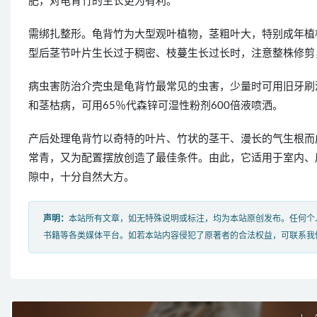
肥，对龟背竹的生长更为有利。
需绑扎整形。龟背竹为大型观叶植物，茎粗叶大，特别成年植
型后茎节叶片生长过于稠密、枝蔓生长过长时，注意整株修剪
病虫害防治介壳虫是龟背竹最常见的虫害，少量时可用旧牙刷清
和茎枯病，可用65％代森锌可湿性粉剂600倍液喷洒。
产后处理龟背竹以奇特的叶片、竹状的茎干、漫长的气生根而
常青，又为配置摆放创造了最佳条件。由此，它适用于室内、
隙中，十分自然大方。
声明：
本站所有文章，如无特殊说明或标注，均为本站原创发布。任何个
书籍等各类媒体平台。如若本站内容侵犯了原著者的合法权益，可联系我