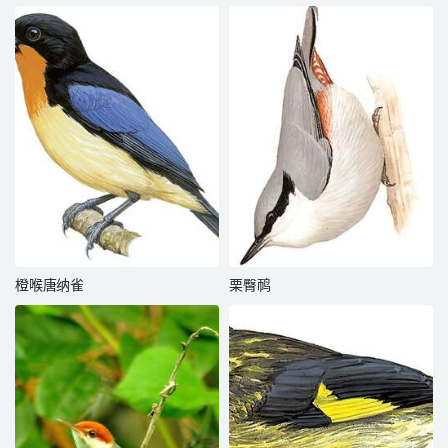
橙喉唐纳雀
栗臀䴓