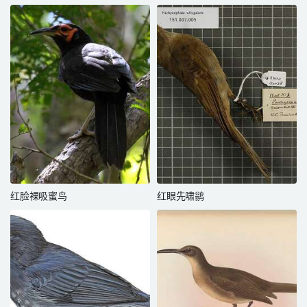
红脸裸吸蜜鸟
红眼先啸鹟