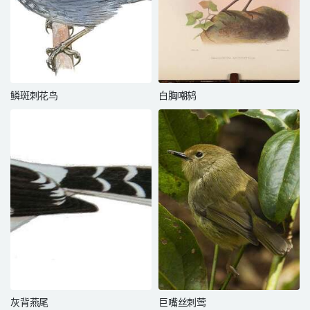
鳞斑刺花鸟
白胸嘲鸫
灰背燕尾
巨嘴丝刺莺