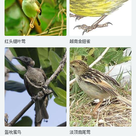
红头缝叶莺
越南金翅雀
盔吮蜜鸟
淡顶扇尾莺