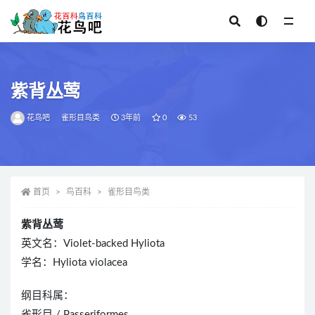
全部
紫背丛莺
花鸟吧
雀形目鸟类
3年前
0
53
首页
鸟百科
雀形目鸟类
紫背丛莺
英文名：Violet-backed Hyliota
学名：Hyliota violacea
纲目科属：
雀形目 / Passeriformes