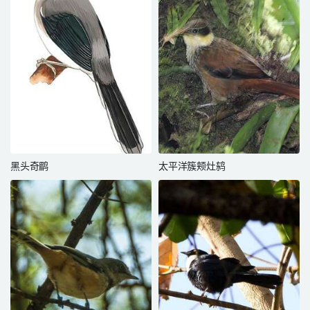
黑头奇鹛
太平洋簇颊灶鸫