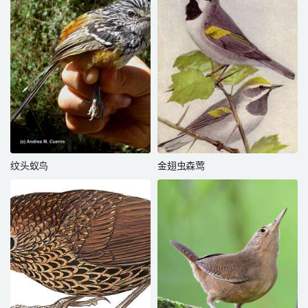
纹头蚁鸟
金翅虫森莺