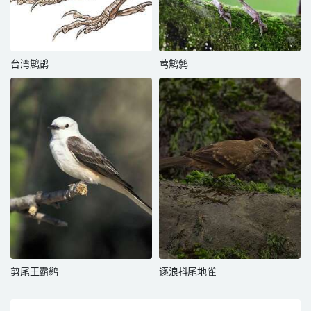
台湾鹪鹛
莺鹪鹩
剪尾王霸鹟
逐浪抖尾地雀