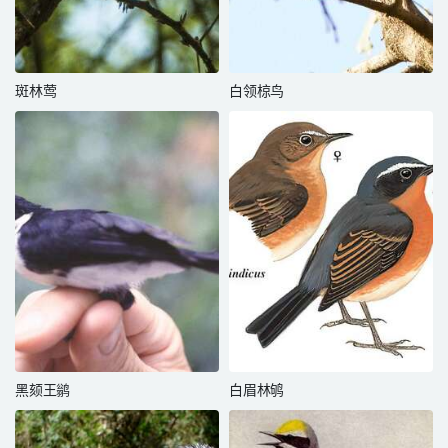
斑林莺
白领椋鸟
黑颏王鹟
白眉林鸲